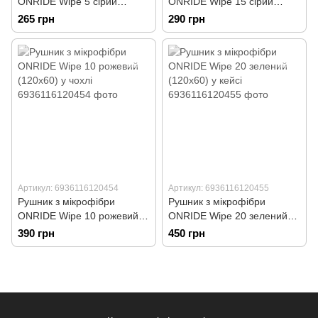
ONRIDE Wipe 5 сірий
ONRIDE Wipe 15 сірий
(100х50) у чохлі
(100х50) у кейсі
265 грн
290 грн
Артикул: 6936116120454
Артикул: 6936116120455
Рушник з мікрофібри
Рушник з мікрофібри
ONRIDE Wipe 10 рожевий
ONRIDE Wipe 20 зелений
(120х60) у чохлі
(120х60) у кейсі
390 грн
450 грн