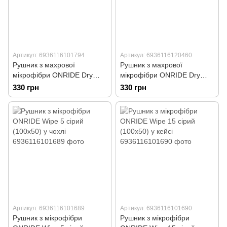
Артикул: 6936116101794
Артикул: 6936116120460
Рушник з махрової
Рушник з махрової
мікрофібри ONRIDE Dry
мікрофібри ONRIDE Dry
помаранчевий (120х60) у
сірий (120х60) у чохлі
330 грн
330 грн
чохлі
Артикул: 6936116101689
Артикул: 6936116101690
Рушник з мікрофібри
Рушник з мікрофібри