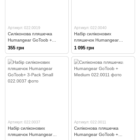
Артикул: 022.0019
Артикул: 022.0040
Силіконова пляшечка
Набір силіконових
Humangear GoToob +
пляшечок Humangear
Medium
GoToob+ 3-Pack Medium
355 грн
1 095 грн
Артикул: 022.0037
Артикул: 022.0011
Набір силіконових
Силіконова пляшечка
пляшечок Humangear
Humangear GoToob +