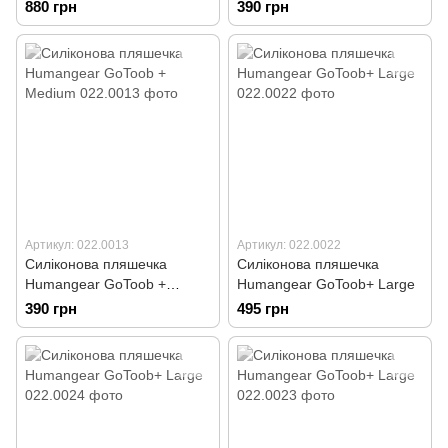
GoToob+ 3-Pack Small
Medium
880 грн
390 грн
Артикул: 022.0013
Артикул: 022.0022
Силіконова пляшечка
Силіконова пляшечка
Humangear GoToob +
Humangear GoToob+ Large
Medium
390 грн
495 грн