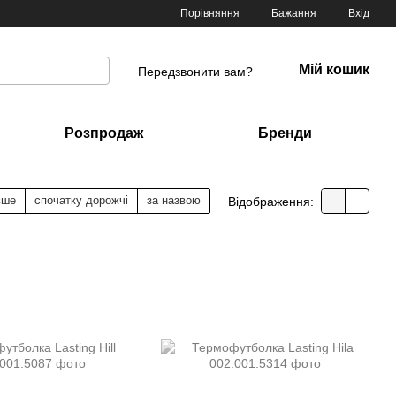
Порівняння
Бажання
Вхід
Мій кошик
Передзвонити вам?
Розпродаж
Бренди
вше
спочатку дорожчі
за назвою
Відображення: