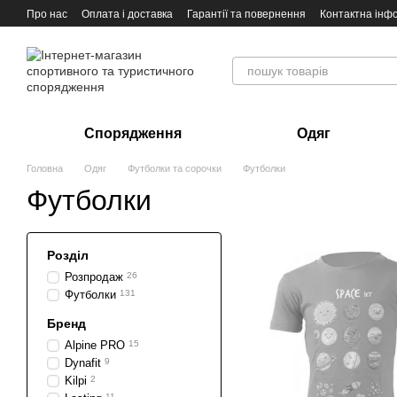
Перейти до основного контенту
Про нас
Оплата і доставка
Гарантії та повернення
Контактна інф
Спорядження
Одяг
Головна
Одяг
Футболки та сорочки
Футболки
Футболки
Розділ
Розпродаж
26
Футболки
131
Бренд
Alpine PRO
15
Dynafit
9
Kilpi
2
11