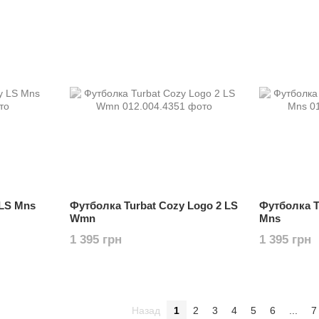
 LS Mns
Футболка Turbat Cozy Logo 2 LS
Футболка T
Wmn
Mns
1 395 грн
1 395 грн
Назад
1
2
3
4
5
6
...
7