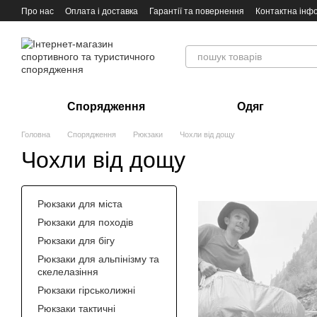
Перейти до основного контенту
Про нас
Оплата і доставка
Гарантії та повернення
Контактна інф
Спорядження
Одяг
Головна
Спорядження
Рюкзаки
Чохли від дощу
Чохли від дощу
Рюкзаки для міста
Рюкзаки для походів
Рюкзаки для бігу
Рюкзаки для альпінізму та
скелелазіння
Рюкзаки гірськолижні
Рюкзаки тактичні