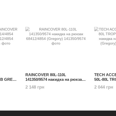
RAINCOVER 80L-110L
TECH ACC
EB GREY
141350/9574 накидка на рюкзак
50L-80L T
 рюкзак
68412/4854 (Gregory)
141347/923
2 148 грн
2 044 грн
68412/4854 