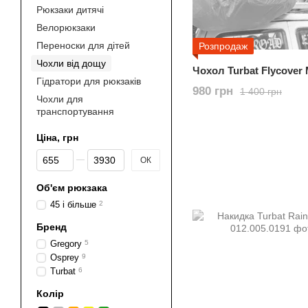
Рюкзаки дитячі
Велорюкзаки
Переноски для дітей
Розпродаж
Чохли від дощу
Чохол Turbat Flycover
Гідратори для рюкзаків
980 грн
1 400 грн
Чохли для
транспортування
Ціна, грн
Від Ціна, грн
До Ціна, грн
ОК
Об'єм рюкзака
45 і більше
2
Бренд
Gregory
5
Osprey
9
Turbat
6
Колір