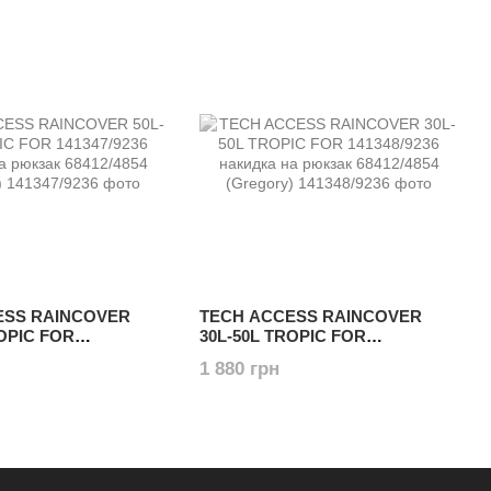
ESS RAINCOVER
TECH ACCESS RAINCOVER
ROPIC FOR
30L-50L TROPIC FOR
6 накидка на рюкзак
141348/9236 накидка на рюкзак
1 880 грн
(Gregory)
68412/4854 (Gregory)