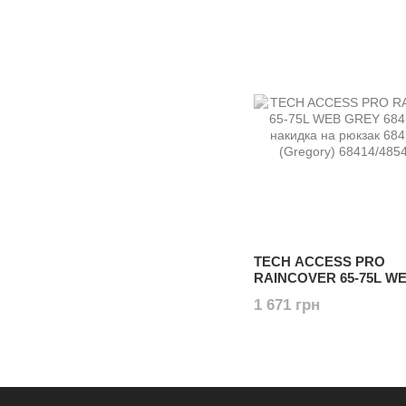
TECH ACCESS PRO
RAINCOVER 65-75L W
68414/4854 накидка на
1 671 грн
68412/4854 (Gregory)