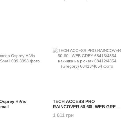
Osprey HiVis
TECH ACCESS PRO
mall
RAINCOVER 50-60L WEB GREY
68413/4854 накидка на рюкзак
1 611 грн
68412/4854 (Gregory)