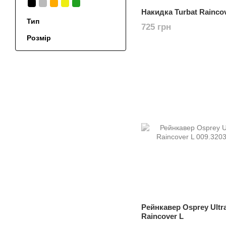
Накидка Turbat Rainco
Тип
725 грн
Розмір
Рейнкавер Osprey Ultra
Raincover L