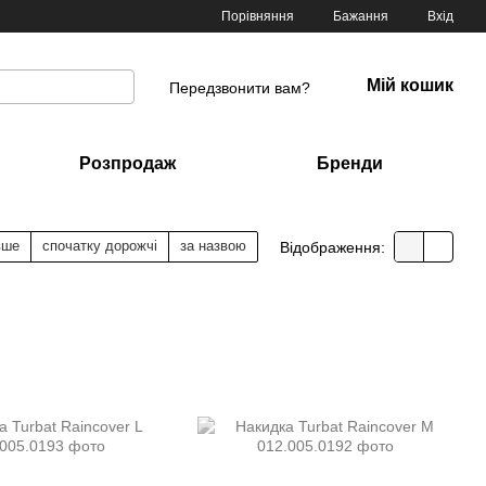
Порівняння
Бажання
Вхід
Мій кошик
Передзвонити вам?
Розпродаж
Бренди
вше
спочатку дорожчі
за назвою
Відображення: