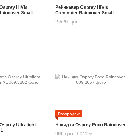
Osprey HiVis
Рейнкавер Osprey HiVis
aincover Small
Commuter Raincover Small
2 520 грн
Розпродаж
sprey Ultralight
Накидка Osprey Poco Raincover
XL
990 грн
1 650 грн