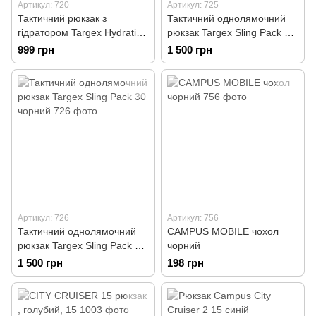
Артикул: 720
Артикул: 725
Тактичний рюкзак з
Тактичний однолямочний
гідратором Targex Hydration
рюкзак Targex Sling Pack 30
Backpack 20 чорний
бежевий
999 грн
1 500 грн
Артикул: 726
Артикул: 756
Тактичний однолямочний
CAMPUS MOBILE чохол
рюкзак Targex Sling Pack 30
чорний
чорний
1 500 грн
198 грн