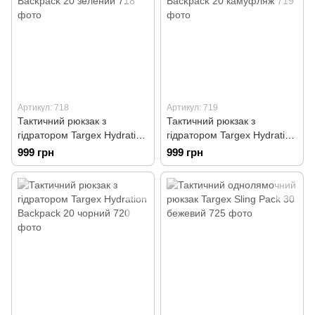
Артикул: 718
Артикул: 719
Тактичний рюкзак з
Тактичний рюкзак з
гідратором Targex Hydration
гідратором Targex Hydration
Backpack 20 зелений
Backpack 20 камуфляж
999 грн
999 грн