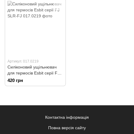
Артикул: 017.0219
Силіконовий ущільнювач
для термосів Esbit серії FJ
SLR-FJ
420 грн
Контактна інформація
Повна версія сайту