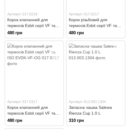
Артикул: 017.0218
Артикул: 017.0217
Корок клапанний для
Корок різьбовий для
термосів Esbit серії VF та
термосів Esbit серії VF та
ISO EVDK-VF
ISO EVSTD-VF
480 грн
480 грн
Артикул: 017.0317
Артикул: 013.003.1304
Корок клапанний для
Запасна чашка Salewa
термосів Esbit серії VF та
Rienza Cup 1.0 L
ISO EVDK-VF-OG
480 грн
310 грн