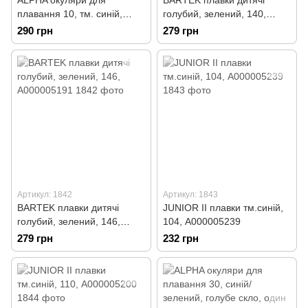
ALPHA окуляри для
BARTEK плавки дитячі
плавання 10, тм. синій,
голубий, зелений, 140,
синє скло, один розмір,
А000005192
290 грн
279 грн
А000006586
Артикул: 1842
Артикул: 1843
BARTEK плавки дитячі
JUNIOR II плавки тм.синій,
голубий, зелений, 146,
104, А000005239
А000005191
279 грн
232 грн