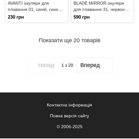
AVANTI окуляри для
BLADE MIRROR окуляри
плавання 01, синій, синє
для плавання 31, червоний,
скло, один розмір,
дзеркальне скло, один
230 грн
590 грн
А000004445
розмір, А000004859
Показати ще 20 товарів
Назад
Вперед
1
з 20
Контактна інформація
Повна версія сайту
© 2006-2025