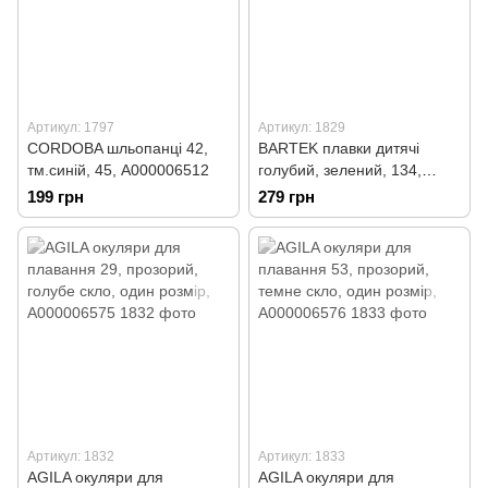
Артикул: 1797
Артикул: 1829
CORDOBA шльопанці 42,
BARTEK плавки дитячі
тм.синій, 45, А000006512
голубий, зелений, 134,
А000005193
199 грн
279 грн
Артикул: 1832
Артикул: 1833
AGILA окуляри для
AGILA окуляри для