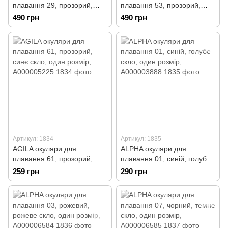
плавання 29, прозорий,
плавання 53, прозорий,
голубе скло, один розмір,
темне скло, один розмір,
490 грн
490 грн
А000006575
А000006576
Артикул: 1834
Артикул: 1835
AGILA окуляри для
ALPHA окуляри для
плавання 61, прозорий,
плавання 01, синій, голубе
синє скло, один розмір,
скло, один розмір,
259 грн
290 грн
А000005225
А000003888