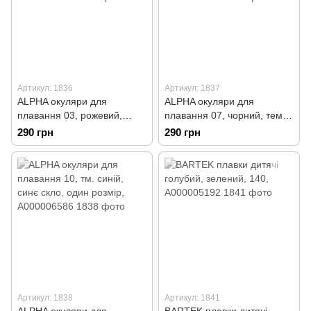
Артикул: 1836
Артикул: 1837
ALPHA окуляри для
ALPHA окуляри для
плавання 03, рожевий,
плавання 07, чорний, темне
рожеве скло, один розмір,
скло, один розмір,
290 грн
290 грн
А000006584
А000006585
Артикул: 1838
Артикул: 1841