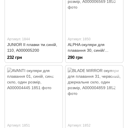
Артикул: 1844
Артикул: 1850
JUNIOR II плавки тм.синій,
ALPHA окуляри для
110, А000005200
плавання 30, синій/
зелений, голубе скло, один
232 грн
290 грн
розмір, А000006569
Артикул: 1851
Артикул: 1852