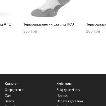
ng AFE
Термошкарпетки Lasting HCJ
Термошкарп
350 грн
260 грн
Каталог
Клієнтам
Спорядження
Вхід до кабінету
Одяг
Про нас
Взуття
Оплата і доставка