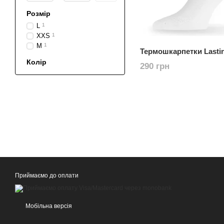
Розмір
L
1
XXS
1
M
1
Термошкарпетки Lasti
Колір
290 грн
Приймаємо до оплати
Мобільна версія