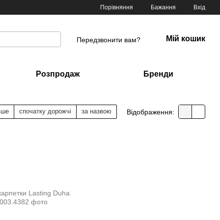
Порівняння
Бажання
Вхід
Мій кошик
Передзвонити вам?
Розпродаж
Бренди
вше
спочатку дорожчі
за назвою
Відображення: