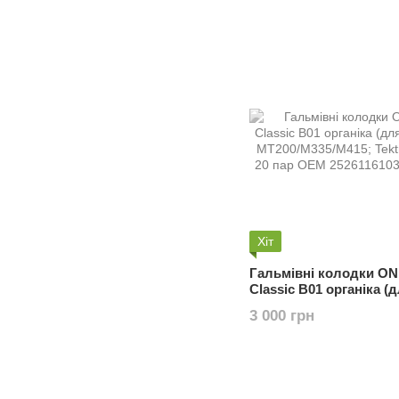
Хіт
Гальмівні колодки O
Classic B01 органіка (
Shimano MT200/M335/M
3 000 грн
Tektro M290), 20 пар О