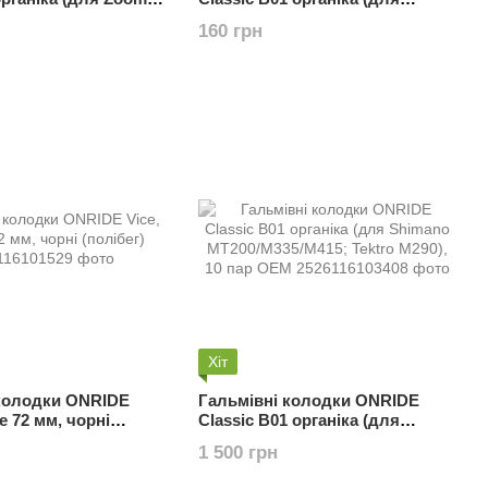
; Alhonga; Artek;
Shimano MT200/M335/M415;
160 грн
65)
Tektro M290/300)
Хіт
 колодки ONRIDE
Гальмівні колодки ONRIDE
ke 72 мм, чорні
Classic B01 органіка (для
Shimano MT200/M335/M415;
1 500 грн
Tektro M290), 10 пар ОЕМ