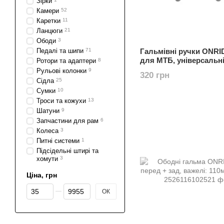
Зірки
Камери
52
Каретки
11
Ланцюги
21
Ободи
3
Педалі та шипи
71
Гальмівні ручки ONRID
для МТБ, універсальні,
Ротори та адаптери
8
пальці, алю. сплав, ч
Рульові колонки
9
320 грн
(пара)
Сідла
25
Сумки
10
Троси та кожухи
13
Шатуни
9
Запчастини для рам
6
Колеса
3
Питні системи
1
Підсідельні штирі та
хомути
3
Ціна, грн
Від Ціна, грн
До Ціна, грн
ОК