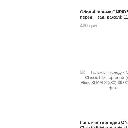
Ободні гальма ONRIDE
перед + зад, важелі: 1
чорний
420 грн
Гальмівні колодки O
Classic Elixir органіка 