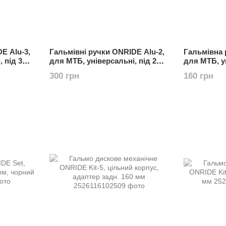
E Alu-3,
Гальмівні ручки ONRIDE Alu-2,
Гальмівна 
 під 3
для МТБ, універсальні, під 2
для МТБ, у
орний
пальці, алю. сплав, чорний
пальці, ал
300 грн
160 грн
(пара)