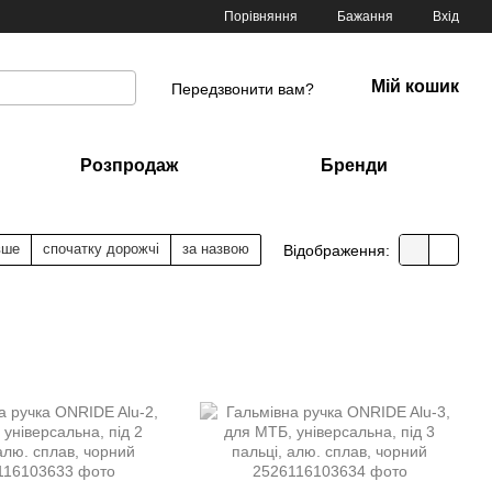
Порівняння
Бажання
Вхід
Мій кошик
Передзвонити вам?
Розпродаж
Бренди
вше
спочатку дорожчі
за назвою
Відображення: