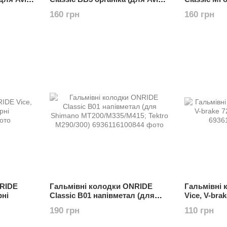
BB5; Promax DSK-
250/350/450
160 грн
160 грн
300/330R/Render)
Xiaomi 2/m3
NRIDE
Гальмівні колодки ONRIDE
Гальмівні
рні
Classic B01 напівметал (для
Vice, V-bra
Shimano MT200/M335/M415;
(полібег)
190 грн
110 грн
Tektro M290/300)