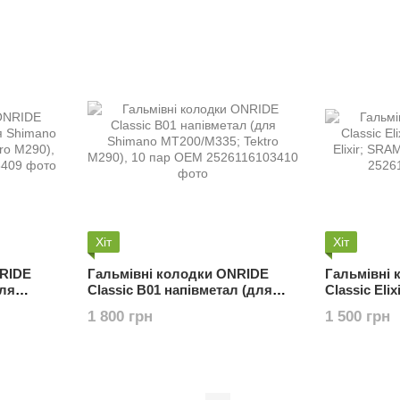
Хіт
Хіт
NRIDE
Гальмівні колодки ONRIDE
Гальмівні
для
Classic B01 напівметал (для
Classic Elix
415;
Shimano MT200/M335; Tektro
Elixir; SRA
1 800 грн
1 500 грн
ЕМ
M290), 10 пар ОЕМ
ОЕМ