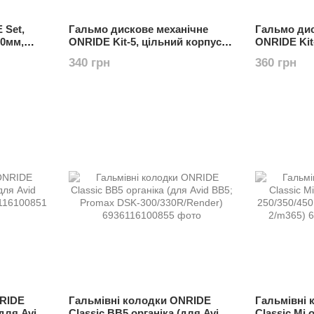
 Set,
Гальмо дискове механічне
Гальмо дис
10мм,
ONRIDE Kit-5, цільний корпус,
ONRIDE Kit-
адаптер задн. 160 мм
мм
340 грн
360 грн
NRIDE
Гальмівні колодки ONRIDE
Гальмівні
(для Avid
Classic BB5 органіка (для Avid
Classic Mi 