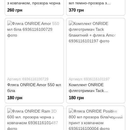
з ковпачком, прозора чорна
мл темно-прозора з
ковпачком
260 грн
370 грн
Артикул: 6936116100729
Артикул: 6936116101197
Фляга ONRIDE Amor 550 мл
Комплект ONRIDE
біла
фляготримач Tack
блакитний + фляга Amor
180 грн
180 грн