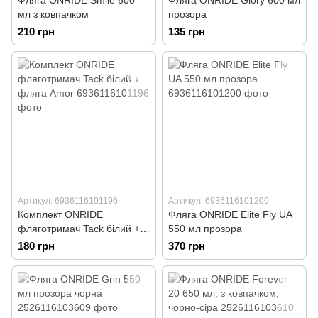
Фляга ONRIDE Smile 600
Фляга ONRIDE Glory 600 мл
мл з ковпачком
прозора
210 грн
135 грн
Артикул: 6936116101196
Артикул: 6936116101200
Комплект ONRIDE
Фляга ONRIDE Elite Fly UA
фляготримач Tack білий +
550 мл прозора
фляга Amor
180 грн
370 грн