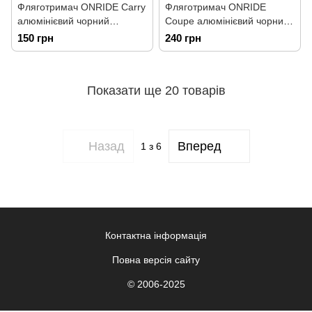
Фляготримач ONRIDE Carry
Фляготримач ONRIDE
алюмінієвий чорний
Coupe алюмінієвий чорний
(polybag)
(плаский прут)
150 грн
240 грн
Показати ще 20 товарів
Назад
Вперед
1
з 6
Контактна інформація
Повна версія сайту
© 2006-2025