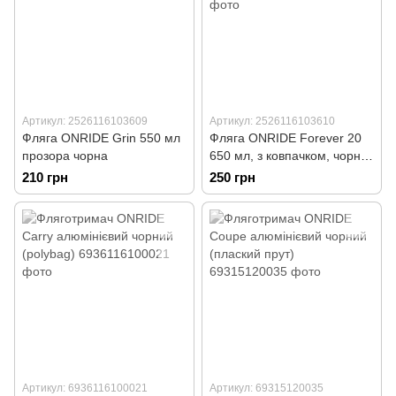
Артикул: 2526116103609
Артикул: 2526116103610
Фляга ONRIDE Grin 550 мл
Фляга ONRIDE Forever 20
прозора чорна
650 мл, з ковпачком, чорно-
сіра
210 грн
250 грн
Артикул: 6936116100021
Артикул: 69315120035