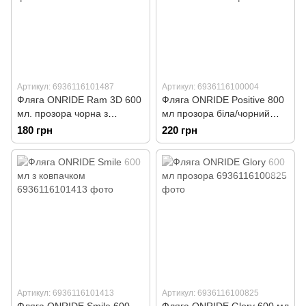
Артикул: 6936116101487
Артикул: 6936116100004
Фляга ONRIDE Ram 3D 600
Фляга ONRIDE Positive 800
мл. прозора чорна з
мл прозора біла/чорний
ковпачком
принт з ковпачком
180 грн
220 грн
Артикул: 6936116101413
Артикул: 6936116100825