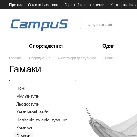
Перейти до основного контенту
Про нас
Оплата і доставка
Гарантії та повернення
Контактна інф
Спорядження
Одяг
Головна
Спорядження
Аксессуари для туризму
Гамаки
Гамаки
Ножі
Мультитули
Льодоступи
Кемпінгові меблі
Навігація та орієнтування
Компаси
Гамаки