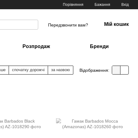
Порівняння
Бажання
Вхід
Мій кошик
Передзвонити вам?
Розпродаж
Бренди
вше
спочатку дорожчі
за назвою
Відображення: