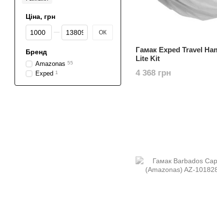
Ціна, грн
Від Ціна, грн
До Ціна, грн
ОК
Гамак Exped Travel H
Бренд
Lite Kit
Amazonas
55
4 368 грн
Exped
1