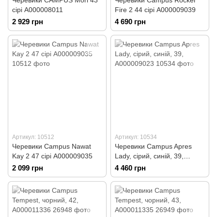
Черевики CAMPUS Mori 43
Черевики Campus Rocker
сірі А000008011
Fire 2 44 сірі А000009039
2 929 грн
4 690 грн
Артикул: 10512
Артикул: 10534
Черевики Campus Nawat
Черевики Campus Apres
Kay 2 47 сірі А000009035
Lady, сірий, синій, 39,
А000009023
2 099 грн
4 460 грн