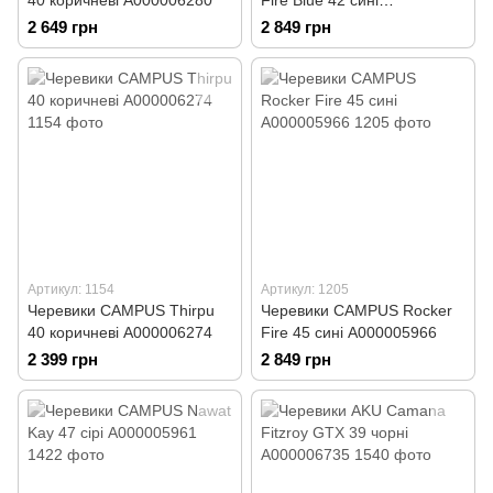
40 коричневі А000006280
Fire Blue 42 сині
А000005969
2 649 грн
2 849 грн
Артикул: 1154
Артикул: 1205
Черевики CAMPUS Thirpu
Черевики CAMPUS Rocker
40 коричневі А000006274
Fire 45 сині А000005966
2 399 грн
2 849 грн