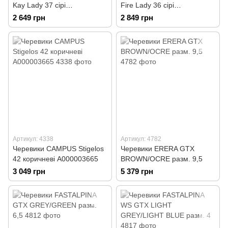
Kay Lady 37 сірі
Fire Lady 36 сірі
А000007166
А000006771
2 649 грн
2 849 грн
Артикул: 4338
Артикул: 4782
Черевики CAMPUS Stigelos
Черевики ERERA GTX
42 коричневі А000003665
BROWN/OCRE разм. 9,5
3 049 грн
5 379 грн