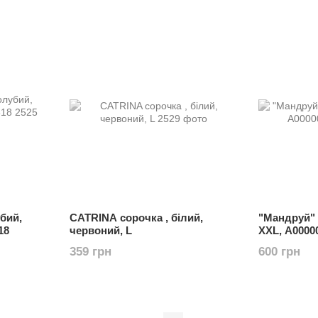
бий,
CATRINA сорочка , білий,
"Мандруй" 
18
червоний, L
XXL, А0000
359 грн
600 грн