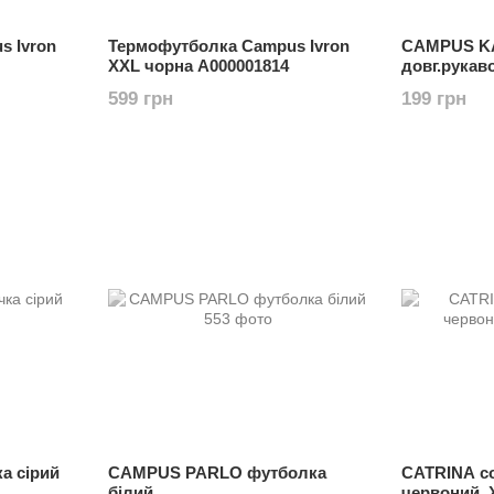
s Ivron
Термофутболка Campus Ivron
CAMPUS KA
XXL чорна А000001814
довг.рукав
599 грн
199 грн
а сірий
CAMPUS PARLO футболка
CATRINA со
білий
червоний, 