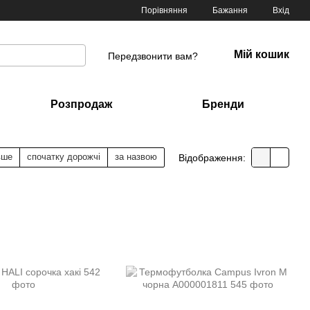
Порівняння
Бажання
Вхід
Мій кошик
Передзвонити вам?
Розпродаж
Бренди
вше
спочатку дорожчі
за назвою
Відображення: