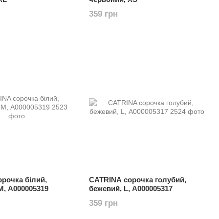
359 грн
рочка білий,
CATRINA сорочка голубий,
M, А000005319
бежевий, L, А000005317
359 грн