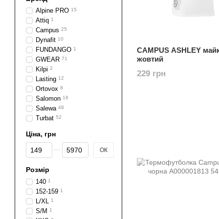
Alpine PRO
15
Attiq
1
Campus
25
Dynafit
10
FUNDANGO
1
CAMPUS ASHLEY май
жовтий
GWEAR
71
Kilpi
2
229 грн
Lasting
12
Ortovox
8
Salomon
18
Salewa
48
Turbat
52
Ціна, грн
Від Ціна, грн
До Ціна, грн
ОК
Розмір
140
1
152-159
1
L/XL
1
S/M
1