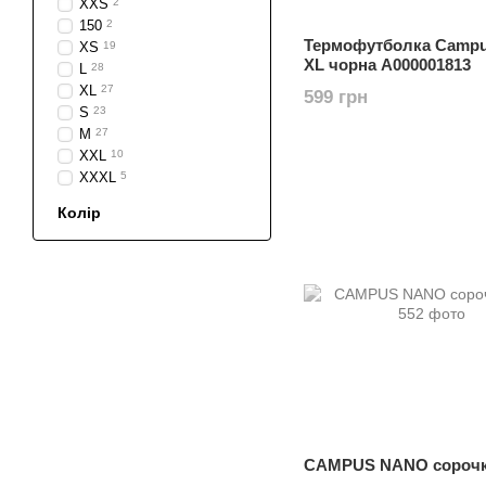
XXS
2
150
2
Термофутболка Campu
XS
19
XL чорна А000001813
L
28
XL
27
599 грн
S
23
M
27
XXL
10
XXXL
5
Колір
CAMPUS NANO сорочк