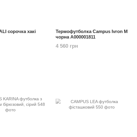
I сорочка хакі
Термофутболка Campus Ivron M
чорна А000001811
4 560 грн