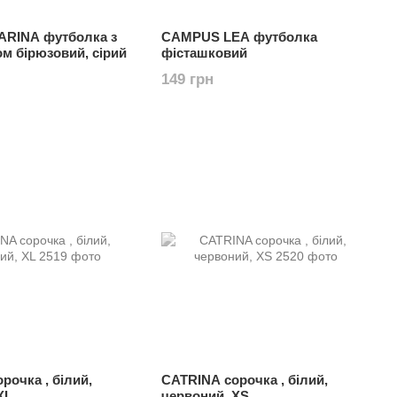
RINA футболка з
CAMPUS LEA футболка
ом бірюзовий, сірий
фісташковий
149 грн
рочка , білий,
CATRINA сорочка , білий,
XL
червоний, XS