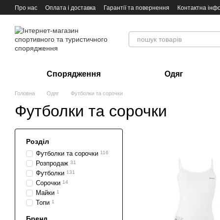
Перейти до основного контенту
Про нас
Оплата і доставка
Гарантії та повернення
Контактна інф
Спорядження
Одяг
Головна
Одяг
Футболки та сорочки
Футболки та сорочки
Розділ
Футболки та сорочки
116
Розпродаж
31
Футболки
131
Сорочки
14
Майки
1
Топи
1
Бренд