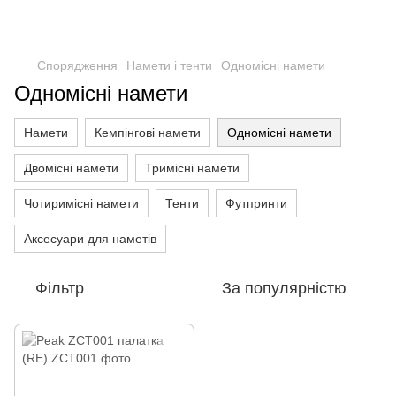
Спорядження
Намети і тенти
Одномісні намети
Одномісні намети
Намети
Кемпінгові намети
Одномісні намети
Двомісні намети
Тримісні намети
Чотиримісні намети
Тенти
Футпринти
Аксесуари для наметів
Фільтр
За популярністю