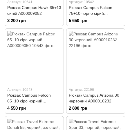
Артикул: 10541
Артикул: 10542
Рюкзак Campus Hawk 65+13
Рюкзак Campus Falcon
синій А000009052
75+10 чорно сірий
А000009051
3 200 грн
5 650 грн
Артикул: 10543
Артикул: 22196
Рюкзак Campus Falcon
Рюкзак Campus Arizona 30
65+10 сіро чорний
червоний А000010232
А000009050
4 550 грн
2 800 грн