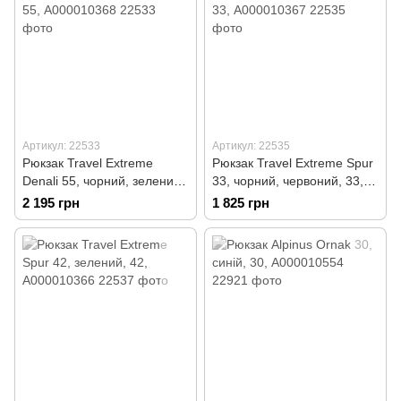
Артикул: 22533
Артикул: 22535
Рюкзак Travel Extreme
Рюкзак Travel Extreme Spur
Denali 55, чорний, зелений,
33, чорний, червоний, 33,
55, А000010368
А000010367
2 195 грн
1 825 грн