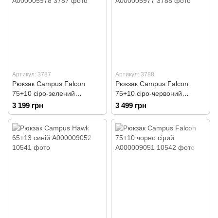
Артикул: 3787
Артикул: 3788
Рюкзак Campus Falcon
Рюкзак Campus Falcon
75+10 сіро-зелений
75+10 сіро-червоний
А000005978
А000005977
3 199 грн
3 499 грн