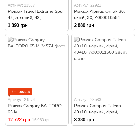
Артикул: 22537
Артикул: 22921
Рюкзак Travel Extreme Spur
Рюкзак Alpinus Ornak 30,
42, зелений, 42,
синій, 30, А000010554
А000010366
1 890 грн
2 880 грн
Розпродаж
Артикул: 24574
Артикул: 28583
Рюкзак Gregory BALTORO
Рюкзак Campus Falcon
65 M
40+10, чорний, сірий,
40+10, А000011600
12 722 грн
3 380 грн
16 963 грн