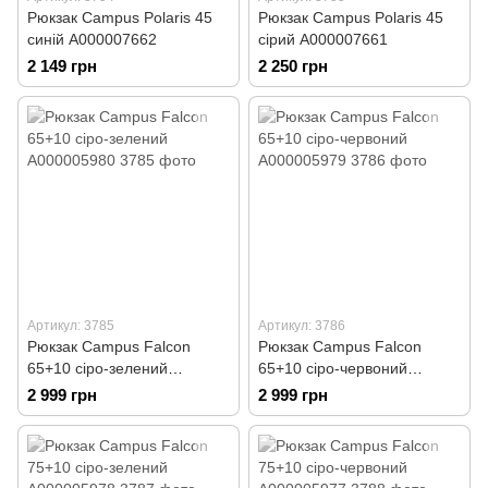
Рюкзак Campus Polaris 45
Рюкзак Campus Polaris 45
синій А000007662
сірий А000007661
2 149 грн
2 250 грн
Артикул: 3785
Артикул: 3786
Рюкзак Campus Falcon
Рюкзак Campus Falcon
65+10 сіро-зелений
65+10 сіро-червоний
А000005980
А000005979
2 999 грн
2 999 грн