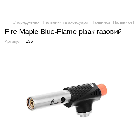
Спорядження
Пальники та аксесуари
Пальники
Пальники 
Fire Maple Blue-Flame різак газовий
Артикул:
TE36