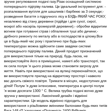
зручне регулювання подачі газу.Різак оснащений системою
попереднього підігріву палива. Це ідеальний інструмент для: -
розпалювання вугілля для шашликів і барбекю за 3 секунди;-
розведення багаття з підручного лісу в БУДЬ-ЯКИЙ ЧАС РОКУ,
незалежно від стану деревини (підійде і для сухої, сирої,
мокрої або наскрізь промерзлій деревини);- обробки відкритим
вогнем при готуванні страв і обпалення туші або дичини;-
дрібного ремонту по металу або в господарстві в цілому.Все
це в будь-який час року і практично при будь-яких
температурах можна здійснити саме завдяки системі
попереднього підігріву палива. Даний продукт призначений
для використання тільки на природі, будь ласка, не
використовуйте його в приміщенні, наметі або транспорті, так
як сила полум 'я цього різака може становити загрозу для
життя. Навіть при використанні на вулиці переконайтеся, що
ви використовуєте прилад на відкритому просторі і навколо
вас досить свіжого повітря. Тримати в місцях, недоступних для
дітей! Полум 'я дуже інтенсивне, температура в центрі полум
'я може досягати 1300 ° С. Велика трубка подачі вогню дуже
зручна у використанні. Лаконічний дизайн і відмінні
характеристики. Ця модель відмінно підходить для
використання з різьбовими змінними балонами будь-яких типів
Вага 148 гП 'єзоподжиг єПотужність 2400 ВтРозмір