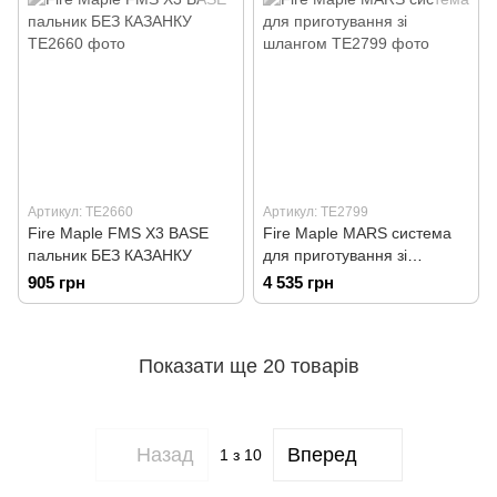
Артикул: TE2660
Артикул: TE2799
Fire Maple FMS X3 BASE
Fire Maple MARS система
пальник БЕЗ КАЗАНКУ
для приготування зі
шлангом
905 грн
4 535 грн
Показати ще 20 товарів
Назад
Вперед
1
з 10