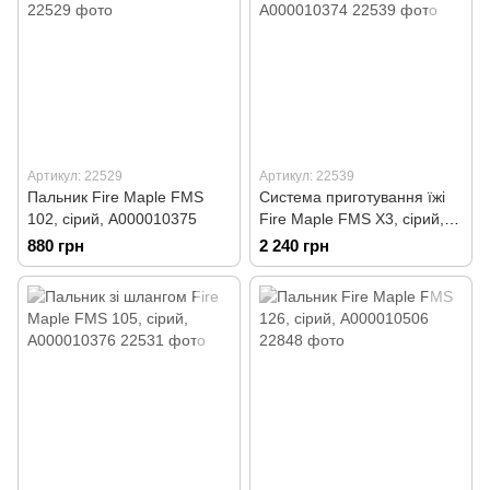
Артикул: 22529
Артикул: 22539
Пальник Fire Maple FMS
Система приготування їжі
102, сірий, А000010375
Fire Maple FMS X3, сірий,
А000010374
880 грн
2 240 грн