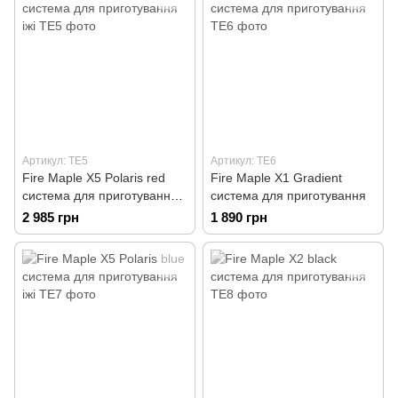
Артикул: TE5
Артикул: TE6
Fire Maple X5 Polaris red
Fire Maple X1 Gradient
система для приготування
система для приготування
іжі
2 985 грн
1 890 грн