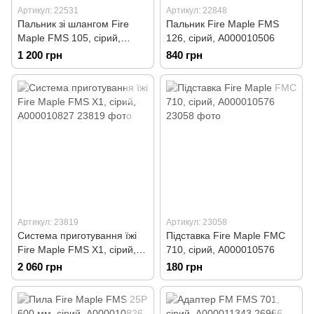
Артикул: 22531
Артикул: 22848
Пальник зі шлангом Fire
Пальник Fire Maple FMS
Maple FMS 105, сірий,
126, сірий, А000010506
А000010376
1 200 грн
840 грн
Артикул: 23819
Артикул: 23058
Система приготування їжі
Підставка Fire Maple FMC
Fire Maple FMS X1, сірий,
710, сірий, А000010576
А000010827
2 060 грн
180 грн