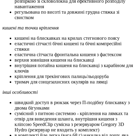
розпіркою зі скловолокна для ефективного розподілу
навантаження
регульована по висоті та довжині грудна стяжка зі
свистком
кишені та точки кріплення
кишені на блискавках на крилах стегнового поясу
еластичні сітчасті бічні кишені та бічні компресійні
стяжки
еластична сітчаста фронтальна кишеня з фастексом
верхня зовнішня кишеня на блискавці
внутрішня потайна кишеня на блискавці з карабіном для
ключів
кріплення для трекінгових палиць/льодоруба
тримач для сонцезахисних окулярів на лямці
інші особливості
швидкий доступ в рюкзак через П-подібну блискавку з
двома бігунками
сумісний з питною системою - кріплення на лямках та
отвір для виведення шланга, внутрішня кишеня з
кліпсою SpeedClip сумісна з резервуаром Gregory 3D
Hydro (резервуар не входить у комплект)
в комплекті йде легка (вага 68 г) накидка від дощу, яка