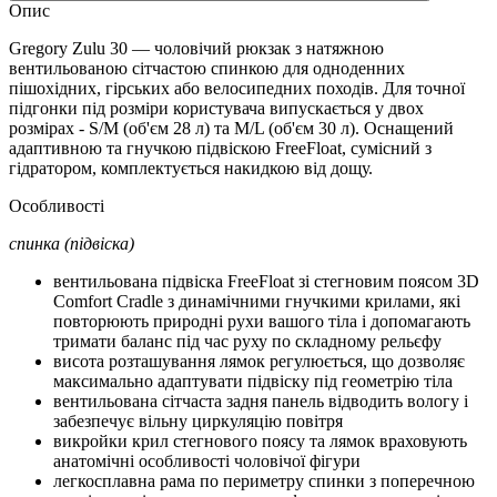
Опис
Gregory Zulu 30 — чоловічий рюкзак з натяжною
вентильованою сітчастою спинкою для одноденних
пішохідних, гірських або велосипедних походів. Для точної
підгонки під розміри користувача випускається у двох
розмірах - S/M (об'єм 28 л) та M/L (об'єм 30 л). Оснащений
адаптивною та гнучкою підвіскою FreeFloat, сумісний з
гідратором, комплектується накидкою від дощу.
Особливості
спинка (підвіска)
вентильована підвіска FreeFloat зі стегновим поясом 3D
Comfort Cradle з динамічними гнучкими крилами, які
повторюють природні рухи вашого тіла і допомагають
тримати баланс під час руху по складному рельєфу
висота розташування лямок регулюється, що дозволяє
максимально адаптувати підвіску під геометрію тіла
вентильована сітчаста задня панель відводить вологу і
забезпечує вільну циркуляцію повітря
викройки крил стегнового поясу та лямок враховують
анатомічні особливості чоловічої фігури
легкосплавна рама по периметру спинки з поперечною