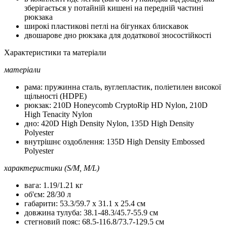
зберігається у потайній кишені на передній частині
рюкзака
широкі пластикові петлі на бігунках блискавок
двошарове дно рюкзака для додаткової зносостійкості
Характеристики та матеріали
матеріали
рама: пружинна сталь, вуглепластик, поліетилен високої
щільності (HDPE)
рюкзак: 210D Honeycomb CryptoRip HD Nylon, 210D
High Tenacity Nylon
дно: 420D High Density Nylon, 135D High Density
Polyester
внутрішнє оздоблення: 135D High Density Embossed
Polyester
характеристики (S/M, M/L)
вага: 1.19/1.21 кг
об'єм: 28/30 л
габарити: 53.3/59.7 x 31.1 x 25.4 см
довжина тулуба: 38.1-48.3/45.7-55.9 см
стегновий пояс: 68.5-116.8/73.7-129.5 см