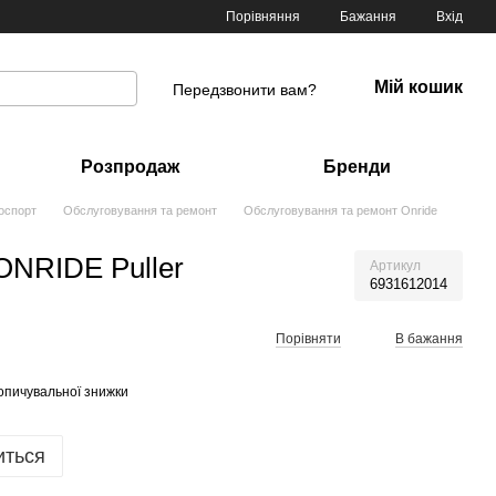
Порівняння
Бажання
Вхід
Мій кошик
Передзвонити вам?
Розпродаж
Бренди
оспорт
Обслуговування та ремонт
Обслуговування та ремонт Onride
ONRIDE Puller
Артикул
6931612014
Порівняти
В бажання
опичувальної знижки
иться