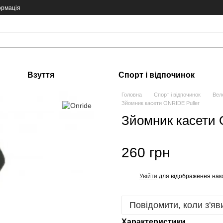
ормація
Взуття
Спорт і відпочинок
Головна
Спорт і відпочинок
Вел
Зйомник касети ONRIDE Puller
Зйомник касети 
260 грн
Увійти
для відображення нак
%
Повідомити, коли з'яв
Характеристики