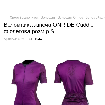
Спорт і відпочинок
Велоодяг
Велоодяг Onride
Веломайка ж
Веломайка жіноча ONRIDE Cuddle
фіолетова розмір S
Артикул:
6936116101644