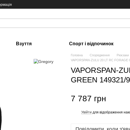
ормація
Взуття
Спорт і відпочинок
Головна
Спорядження
Рюкзаки
VAPORSPAN-ZULU 20 LT RC FORAGE GR
VAPORSPAN-ZUL
GREEN 149321/99
7 787 грн
Увійти
для відображення нак
%
Повідомити, коли з'яв