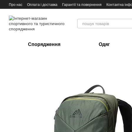
Перейти до основного контенту
Про нас
Оплата і доставка
Гарантії та повернення
Контактна інф
Спорядження
Одяг