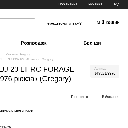
Порівняння
Бажання
Вхід
Мій кошик
Передзвонити вам?
Розпродаж
Бренди
Рюкзаки Gregory
EEN 149321/9976 рюкзак (Gregory)
U 20 LT RC FORAGE
Артикул
149321/9976
76 рюкзак (Gregory)
Порівняти
В бажання
опичувальної знижки
иться