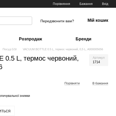
Порівняння
Бажання
Вхід
Мій кошик
Передзвонити вам?
Розпродаж
Бренди
Посуд GSI
VACUUM BOTTLE 0.5 L, термос червоний, 0,5 L, А000005656
0.5 L, термос червоний,
Артикул
1714
6
Порівняти
В бажання
опичувальної знижки
иться