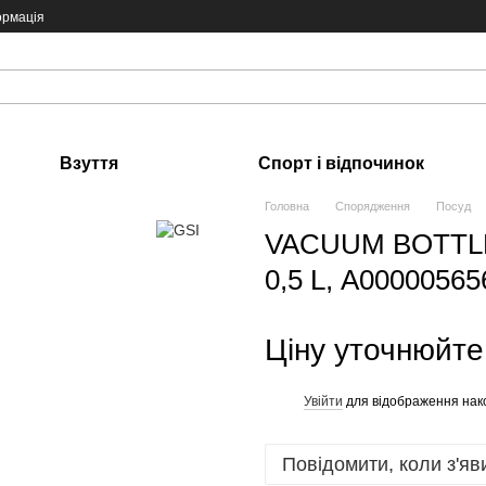
ормація
Взуття
Спорт і відпочинок
Головна
Спорядження
Посуд
VACUUM BOTTLE 
0,5 L, А00000565
Ціну уточнюйте
Увійти
для відображення нак
%
Повідомити, коли з'яв