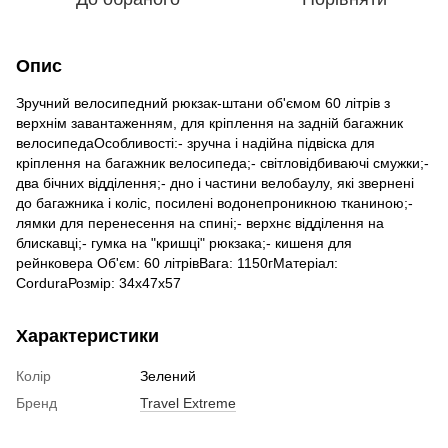
Опис
Зручний велосипедний рюкзак-штани об'ємом 60 літрів з
верхнім завантаженням, для кріплення на задній багажник
велосипедаОсобливості:- зручна і надійна підвіска для
кріплення на багажник велосипеда;- світловідбиваючі смужки;-
два бічних відділення;- дно і частини велобаулу, які звернені
до багажника і коліс, посилені водонепроникною тканиною;-
лямки для перенесення на спині;- верхнє відділення на
блискавці;- гумка на "кришці" рюкзака;- кишеня для
рейнковера Об'єм: 60 літрівВага: 1150гМатеріал:
CorduraРозмір: 34х47х57
Характеристики
Колір
Зелений
Бренд
Travel Extreme