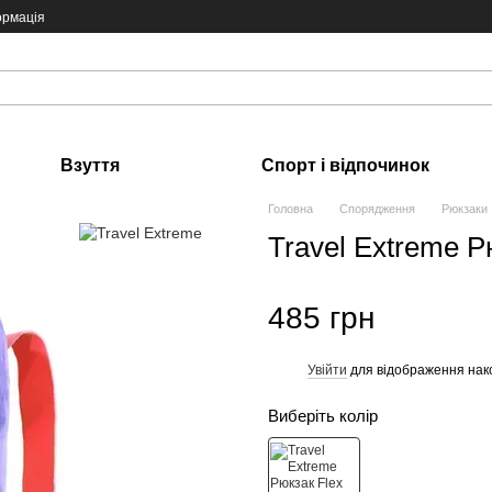
ормація
Взуття
Спорт і відпочинок
Головна
Спорядження
Рюкзаки
Travel Extreme Р
485 грн
Увійти
для відображення нак
%
Виберіть колір