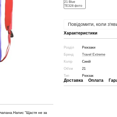
Повідомити, коли з'яв
Характеристики
Розділ
Рюкзаки
Бренд
Travel Extreme
Колір
Синій
Об'єм
21
Тип
Рюкзак
Доставка
Оплата
Гар
 клапана.Напис "Щастя не за