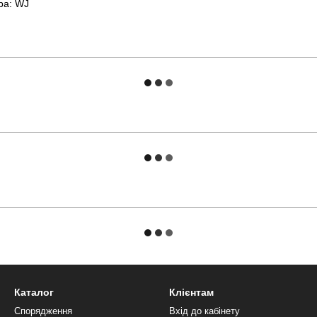
ра: WJ
Каталог
Клієнтам
Спорядження
Вхід до кабінету