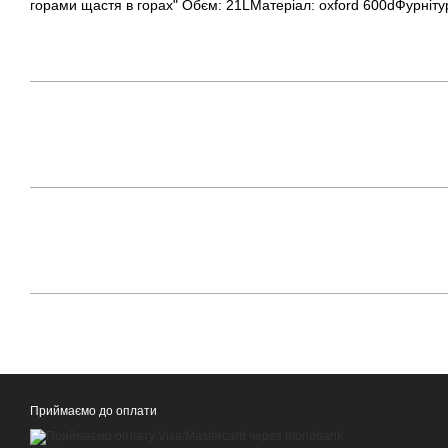
горами щастя в горах" Обєм: 21LМатеріал: oxford 600dФурніту
Приймаємо до оплати