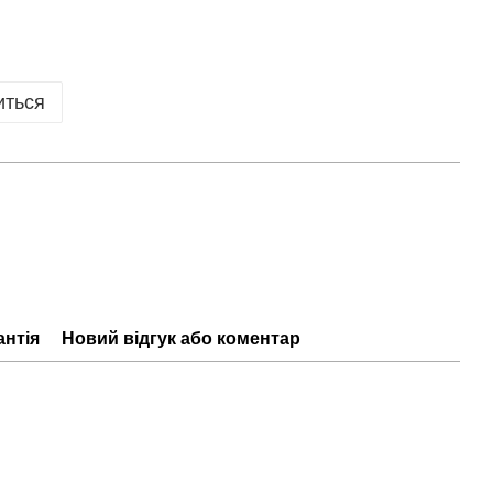
иться
антія
Новий відгук або коментар