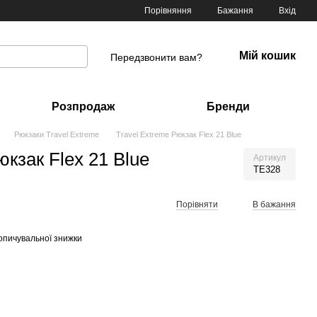
Порівняння
Бажання
Вхід
Мій кошик
Передзвонити вам?
Розпродаж
Бренди
Рюкзаки Travel Extreme
Travel Extreme Рюкзак Flex 21 Blue
юкзак Flex 21 Blue
Артикул
TE328
Порівняти
В бажання
опичувальної знижки