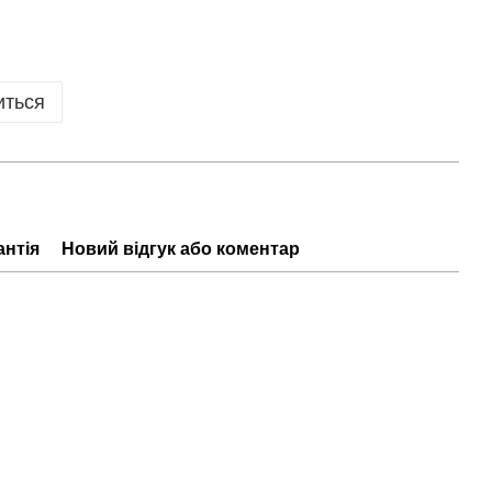
иться
антія
Новий відгук або коментар