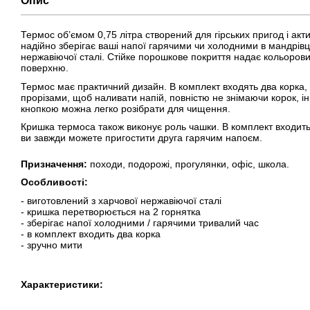
Опис
Термос об’ємом 0,75 літра створений для гірських пригод і акт
надійно зберігає ваші напої гарячими чи холодними в мандрівці
нержавіючої сталі. Стійке порошкове покриття надає кольоро
поверхню.
Термос має практичний дизайн. В комплект входять два корка, о
прорізами, щоб наливати напій, повністю не знімаючи корок, ін
кнопкою можна легко розібрати для чищення.
Кришка термоса також виконує роль чашки. В комплект входить
ви завжди можете пригостити друга гарячим напоєм.
Призначення
:
походи, подорожі, прогулянки, офіс, школа.
Особливості
:
- виготовлений з харчової нержавіючої сталі
- кришка перетворюється на 2 горнятка
- зберігає напої холодними / гарячими тривалий час
- в комплект входить два корка
- зручно мити
Характеристики: