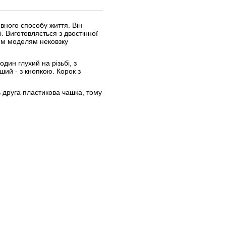
ивного способу життя. Він
. Виготовляється з двостінної
вим моделям нековзку
дин глухий на різьбі, з
ший - з кнопкою. Корок з
 друга пластикова чашка, тому