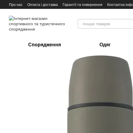
Перейти до основного контенту
Про нас
Оплата і доставка
Гарантії та повернення
Контактна інф
Спорядження
Одяг