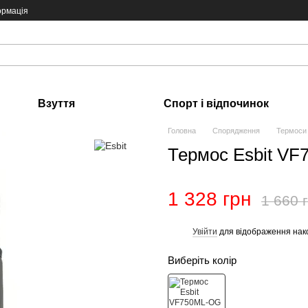
ормація
Взуття
Спорт і відпочинок
Головна
Спорядження
Термоси
Термос Esbit V
1 328 грн
1 660 
Увійти
для відображення нак
%
Виберіть колір