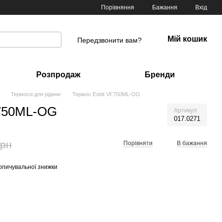
Порівняння
Бажання
Вхід
Мій кошик
Передзвонити вам?
Розпродаж
Бренди
Термоси для рідини
Термос Esbit VF750ML-OG
F750ML-OG
Артикул
017.0271
грн
Порівняти
В бажання
опичувальної знижки