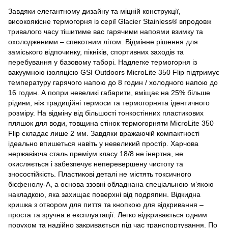
Завдяки елегантному дизайну та міцній конструкції,
високоякісне термогорня із серії Glacier Stainless® впродовж
тривалого часу тішитиме вас гарячими напоями взимку та
охолодженими – спекотним літом. Відмінне рішення для
заміського відпочинку, пікніків, спортивних заходів та
перебування у базовому таборі. Надлегке термогорня із
вакуумною ізоляцією GSI Outdoors MicroLite 350 Flip підтримує
температуру гарячого напою до 8 годин / холодного напою до
16 годин. А попри невеликі габарити, вміщає на 25% більше
рідини, ніж традиційні термоси та термогорнята ідентичного
розміру. На відміну від більшості тонкостінних пластикових
пляшок для води, товщина стінок термогорняти MicroLite 350
Flip складає лише 2 мм. Завдяки вражаючій компактності
ідеально впишеться навіть у невеликий простір. Харчова
нержавіюча сталь преміум класу 18/8 не інертна, не
окисляється і забезпечує неперевершену чистоту та
зносостійкість. Пластикові деталі не містять токсичного
бісфенолу-А, а основа ззовні обладнана спеціальною м’якою
накладкою, яка захищає поверхні від подряпин. Відкидна
кришка з отвором для пиття та кнопкою для відкривання –
проста та зручна в експлуатації. Легко відкривається одним
порухом та надійно закривається під час транспортування. По