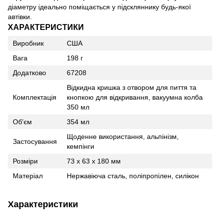
діаметру ідеально поміщається у підскляннику будь-якої
автівки.
ХАРАКТЕРИСТИКИ
Виробник
США
Вага
198 г
Додатково
67208
Відкидна кришка з отвором для пиття та
Комплектація
кнопкою для відкривання, вакуумна колба
350 мл
Об'єм
354 мл
Щоденне використання, альпінізм,
Застосування
кемпінги
Розміри
73 х 63 х 180 мм
Матеріал
Нержавіюча сталь, поліпропілен, силікон
Характеристики