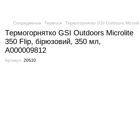
Спорядження
Термоси
Термогорнятко GSI Outdoors Microli
Термогорнятко GSI Outdoors Microlite
350 Flip, бірюзовий, 350 мл,
А000009812
Артикул:
20510