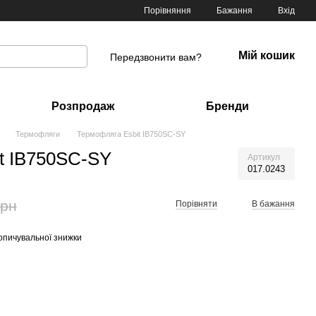
Порівняння
Бажання
Вхід
Мій кошик
Передзвонити вам?
Розпродаж
Бренди
Термофляги
Термофляга Esbit IB750SC-SY
t IB750SC-SY
Артикул
017.0243
грн
Порівняти
В бажання
опичувальної знижки