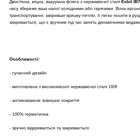
Двостінна, міцна, вакуумна фляга з нержавіючої сталі
Esbit IB
часу збереже ваші напої холодними або гарячими. Вона ергоно
транспортуванні: закривши кришку-петлю, її легко носити в руці
закривається, що є зручним під час занять динамічними видами
Особливості:
- сучасний дизайн
- виготовлена з високоякісної нержавіючої сталі 18/8
- антиковзаюче зовнішнє покриття
- 100% герметична
- зручно відкривається та закривається