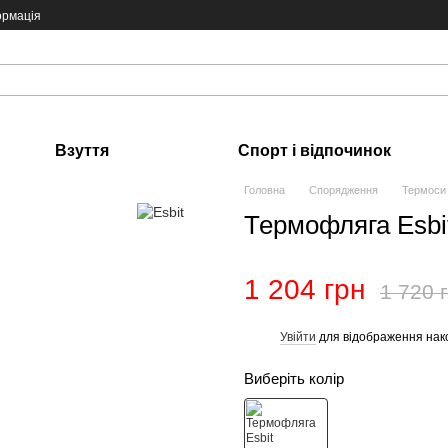
ормація
Взуття
Спорт і відпочинок
Головна
Спорядження
Термоси
Термофляга Esbi
1 204 грн
1 720 
Увійти
для відображення нак
%
Виберіть колір