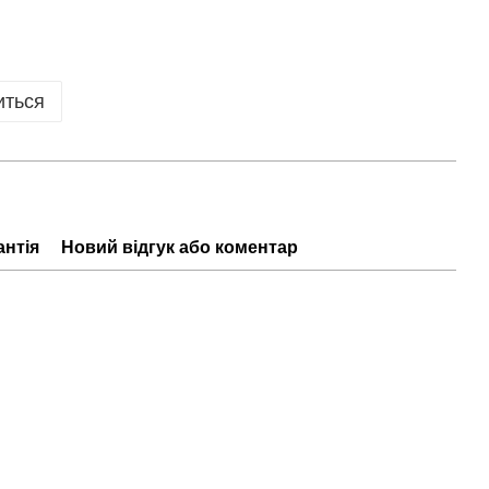
иться
антія
Новий відгук або коментар