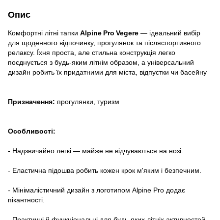
Опис
Комфортні літні тапки
Alpine Pro Vegere
— ідеальний вибір
для щоденного відпочинку, прогулянок та післяспортивного
релаксу. Їхня проста, але стильна конструкція легко
поєднується з будь-яким літнім образoм, а універсальний
дизайн робить їх придатними для міста, відпустки чи басейну
Призначення:
прогулянки, туризм
Особливості:
- Надзвичайно легкі — майже не відчуваються на нозі.
- Еластична підошва робить кожен крок м'яким і безпечним.
- Мінімалістичний дизайн з логотипом Alpine Pro додає
пікантності.
- Практичні й функціональні для будь-яких літніх активностей