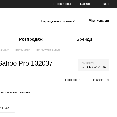
Порівняння
Бажання
Вхід
Мій кошик
Передзвонити вам?
Розпродаж
Бренди
 валізи
Велосумки
Велосумки Sahoo
Sahoo Pro 132037
Артикул
6920636793104
Порівняти
В бажання
опичувальної знижки
иться