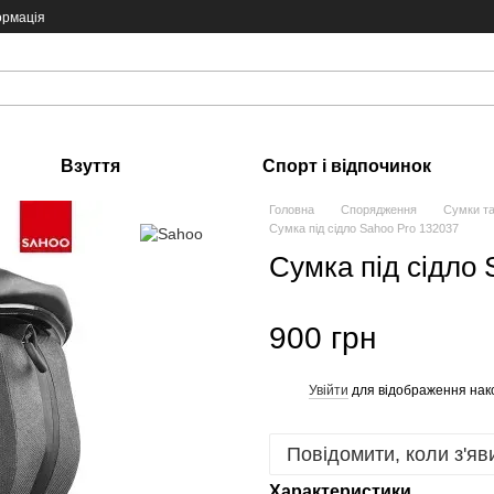
ормація
Взуття
Спорт і відпочинок
Головна
Спорядження
Сумки та
Сумка під сідло Sahoo Pro 132037
Сумка під сідло 
900 грн
Увійти
для відображення нак
%
Повідомити, коли з'яв
Характеристики