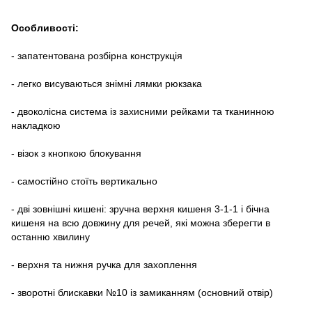
Особливості:
- запатентована розбірна конструкція
- легко висуваються знімні лямки рюкзака
- двоколісна система із захисними рейками та тканинною
накладкою
- візок з кнопкою блокування
- самостійно стоїть вертикально
- дві зовнішні кишені: зручна верхня кишеня 3-1-1 і бічна
кишеня на всю довжину для речей, які можна зберегти в
останню хвилину
- верхня та нижня ручка для захоплення
- зворотні блискавки №10 із замиканням (основний отвір)