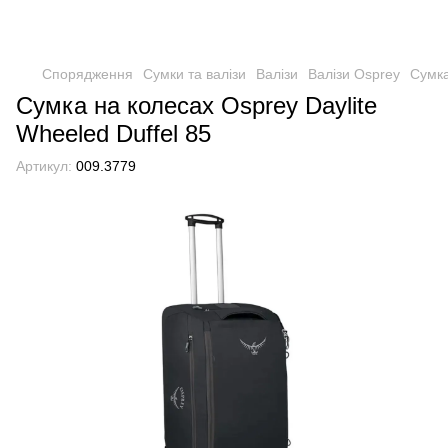
Спорядження
Сумки та валізи
Валізи
Валізи Osprey
Сумка
Сумка на колесах Osprey Daylite
Wheeled Duffel 85
Артикул:
009.3779