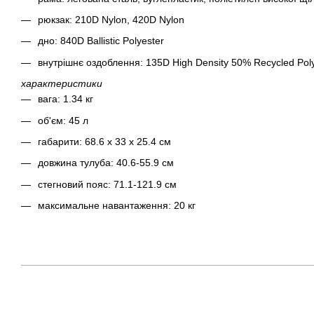
рюкзак: 210D Nylon, 420D Nylon
дно: 840D Ballistic Polyester
внутрішнє оздоблення: 135D High Density 50% Recycled Pol
характеристики
вага: 1.34 кг
об'єм: 45 л
габарити: 68.6 x 33 x 25.4 см
довжина тулуба: 40.6-55.9 см
стегновий пояс: 71.1-121.9 см
максимальне навантаження: 20 кг