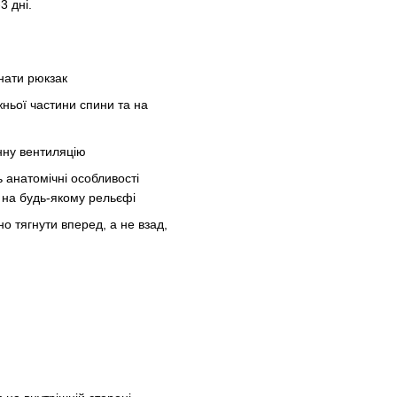
3 дні.
гнати рюкзак
жньої частини спини та на
нну вентиляцію
 анатомічні особливості
а на будь-якому рельєфі
о тягнути вперед, а не взад,