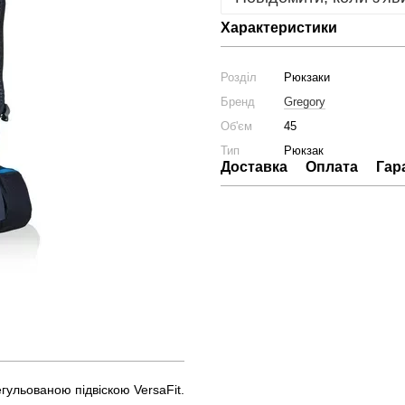
Характеристики
Розділ
Рюкзаки
Бренд
Gregory
Об'єм
45
Тип
Рюкзак
Доставка
Оплата
Гар
егульованою підвіскою VersaFit.