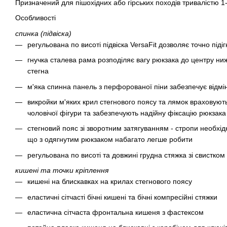
Призначений для пішохідних або гірських походів тривалістю 1-
Особливості
спинка (підвіска)
регульована по висоті підвіска VersaFit дозволяє точно піді
гнучка сталева рама розподіляє вагу рюкзака до центру ни
стегна
м'яка спинна панель з перфорованої піни забезпечує відмі
викройки м'яких крил стегнового поясу та лямок враховують
чоловічої фігури та забезпечують надійну фіксацію рюкзак
стегновий пояс зі зворотним затягуванням - стропи необхідн
що з одягнутим рюкзаком набагато легше робити
регульована по висоті та довжині грудна стяжка зі свистком
кишені та точки кріплення
кишені на блискавках на крилах стегнового поясу
еластичні сітчасті бічні кишені та бічні компресійні стяжки
еластична сітчаста фронтальна кишеня з фастексом