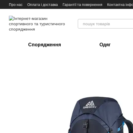
Перейти до основного контенту
Про нас
Оплата і доставка
Гарантії та повернення
Контактна інф
Спорядження
Одяг