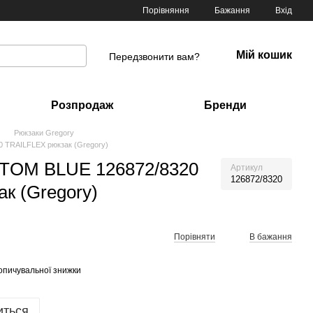
Порівняння
Бажання
Вхід
Мій кошик
Передзвонити вам?
Розпродаж
Бренди
Рюкзаки Gregory
TRAILFLEX рюкзак (Gregory)
TOM BLUE 126872/8320
Артикул
126872/8320
к (Gregory)
Порівняти
В бажання
опичувальної знижки
иться