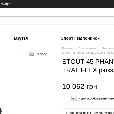
ормація
Взуття
Спорт і відпочинок
Головна
Спорядження
Рюкзаки
STOUT 45 PHANTOM BLUE 126872/8320 
STOUT 45 PHAN
TRAILFLEX рюкза
10 062 грн
Увійти
для відображення нак
%
Повідомити, коли з'яв