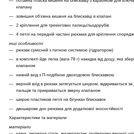
потайна пласка кишеня на блискавці з карабіном для ключів
клапану
зовнішня об'ємна кишеня на блискавці в клапані
2 кріплення для трекінгових палиць/льодорубів
4 петлі на передній частині рюкзака для кріплення споряд
інші особливості
рюкзак сумісний з питною системою (гідратором)
в комплекті йде легка (вага 78 г) накидка від дощу, яка збер
клапаном
нижній вхід з П-подібною двоходовою блискавкою
верхній вхід в рюкзак затягується шнуром, відкривається з
пальців та прикривається зверху клапаном
широкі пластикові петлі на бігунках блискавок
двошарове дно рюкзака для додаткової зносостійкості
Характеристики та матеріали
матеріали
рама: легована сталь, вуглепластик, поліетилен високої щі