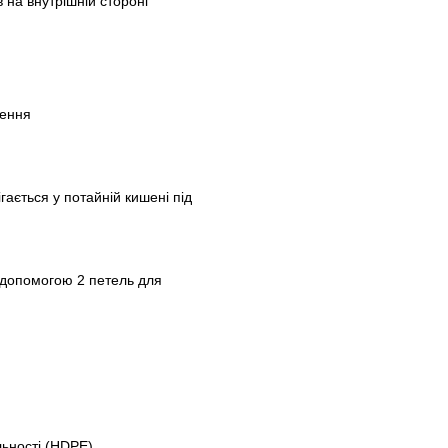
 на внутрішній стороні
ження
ігається у потайній кишені під
а допомогою 2 петель для
льності (HDPE)