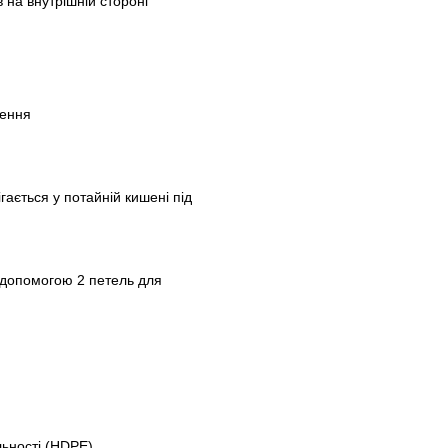
 на внутрішній стороні
ження
ігається у потайній кишені під
а допомогою 2 петель для
льності (HDPE)