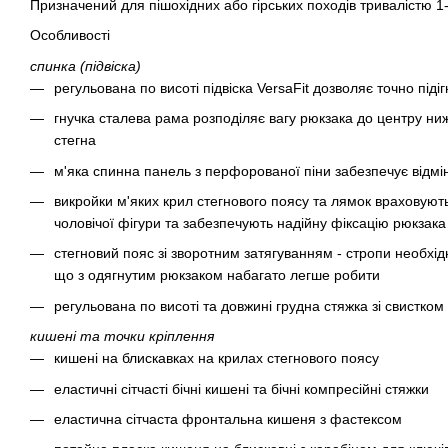
Призначений для пішохідних або гірських походів тривалістю 1-
Особливості
спинка (підвіска)
регульована по висоті підвіска VersaFit дозволяє точно піді
гнучка сталева рама розподіляє вагу рюкзака до центру ни
стегна
м'яка спинна панель з перфорованої піни забезпечує відмі
викройки м'яких крил стегнового поясу та лямок враховують
чоловічої фігури та забезпечують надійну фіксацію рюкзак
стегновий пояс зі зворотним затягуванням - стропи необхідн
що з одягнутим рюкзаком набагато легше робити
регульована по висоті та довжині грудна стяжка зі свистком
кишені та точки кріплення
кишені на блискавках на крилах стегнового поясу
еластичні сітчасті бічні кишені та бічні компресійні стяжки
еластична сітчаста фронтальна кишеня з фастексом