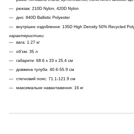
рюкзак: 210D Nylon, 420D Nylon
дно: 840D Ballistic Polyester
внутрішнє оздоблення: 135D High Density 50% Recycled Pol
характеристики
вага: 1.27 кг
об'єм: 35 л
габарити: 68.6 x 33 x 25.4 см
довжина тулуба: 40.6-55.9 см
стегновий пояс: 71.1-121.9 см
максимальне навантаження: 16 кг