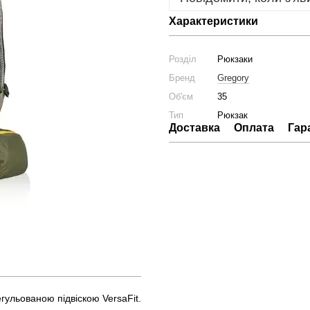
Характеристики
Розділ
Рюкзаки
Бренд
Gregory
Об'єм
35
Тип
Рюкзак
Доставка
Оплата
Гар
егульованою підвіскою VersaFit.