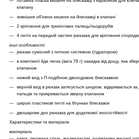
потайна пласка кишеня на блискавці з карабіном для ключів
клапану
зовнішня об'ємна кишеня на блискавці в клапані
2 кріплення для трекінгових палиць/льодорубів
4 петлі на передній частині рюкзака для кріплення споряд
інші особливості
рюкзак сумісний з питною системою (гідратором)
в комплекті йде легка (вага 78 г) накидка від дощу, яка збер
клапаном
нижній вхід з П-подібною двоходовою блискавкою
верхній вхід в рюкзак затягується шнуром, відкривається з
пальців та прикривається зверху клапаном
широкі пластикові петлі на бігунках блискавок
двошарове дно рюкзака для додаткової зносостійкості
Характеристики та матеріали
матеріали
рама: легована сталь, вуглепластик, поліетилен високої щі