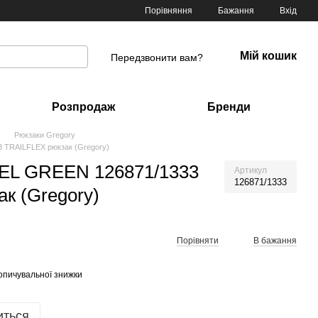
Порівняння
Бажання
Вхід
Мій кошик
Передзвонити вам?
Розпродаж
Бренди
Рюкзаки Gregory
TRAILFLEX рюкзак (Gregory)
EL GREEN 126871/1333
Артикул
126871/1333
к (Gregory)
Порівняти
В бажання
опичувальної знижки
иться