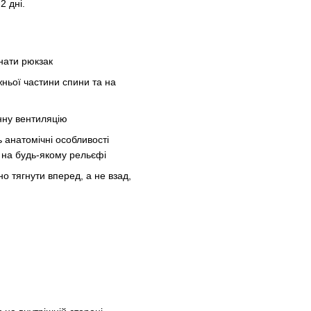
2 дні.
гнати рюкзак
жньої частини спини та на
нну вентиляцію
 анатомічні особливості
а на будь-якому рельєфі
о тягнути вперед, а не взад,