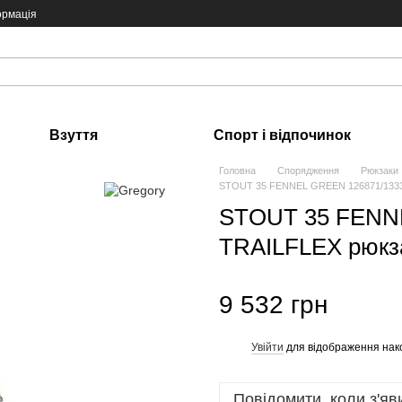
ормація
Взуття
Спорт і відпочинок
Головна
Спорядження
Рюкзаки
STOUT 35 FENNEL GREEN 126871/1333 
STOUT 35 FENN
TRAILFLEX рюкза
9 532 грн
Увійти
для відображення нак
%
Повідомити, коли з'яв