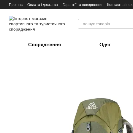
Перейти до основного контенту
Про нас
Оплата і доставка
Гарантії та повернення
Контактна інф
Спорядження
Одяг