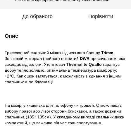
До обраного
Порівняти
Опис
Трисезонний спальний мішок від чеського бренду
Trimm
.
Зовнішній матеріал (нейлон) покритий
DWR
просоченням, яке
захищає від вологи. Утеплювач
Thermolite Quallo
гарантує
добру теплоізоляцію, оптимальна температура комфорту:
+2°С. Капюшон затягується, є можливість з`єднання з іншим
спальником по блискавці.
На комірі є кишенька для телефону чи грошей. Є можливість
вибору правої або лівої сторони блискавки, а також довжини
спальника (185 і 195см). У складеному вигляді спальник дуже
компактний, що важливо під час транспортування.