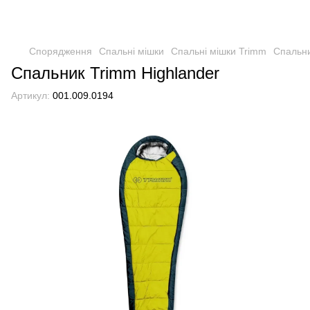
Спорядження
Спальні мішки
Спальні мішки Trimm
Спальни
Спальник Trimm Highlander
Артикул:
001.009.0194