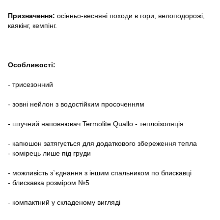
Призначення:
осінньо-весняні походи в гори,
велоподорожі,
каякінг, кемпінг.
Особливості:
- трисезонний
- зовні нейлон з водостійким просоченням
- штучний наповнювач Termolite Quallo - теплоізоляція
- капюшон затягується для додаткового збереження тепла
- комірець лише під груди
- можливість з`єднання з іншим спальником по блискавці
- блискавка розміром №5
- компактний у складеному вигляді