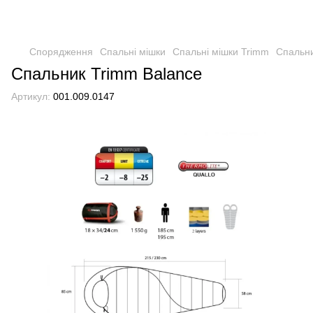
Спорядження
Спальні мішки
Спальні мішки Trimm
Спальни
Спальник Trimm Balance
Артикул:
001.009.0147