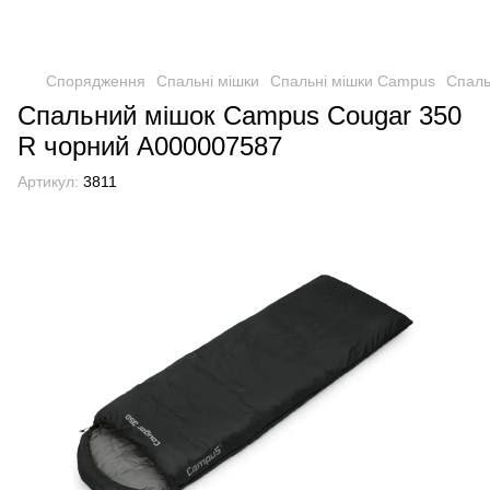
Спорядження
Спальні мішки
Спальні мішки Campus
Спаль
Спальний мішок Campus Cougar 350
R чорний А000007587
Артикул:
3811