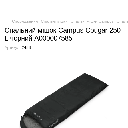
Спорядження
Спальні мішки
Спальні мішки Campus
Спаль
Спальний мішок Campus Cougar 250
L чорний А000007585
Артикул:
2483