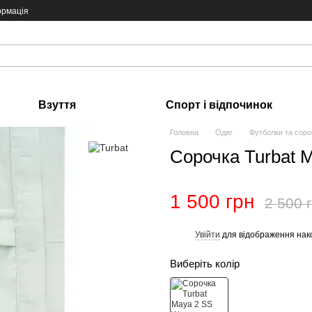
ормація
Взуття
Спорт і відпочинок
Головна
Одяг
Футболки та соро
Сорочка Turbat 
1 500 грн
2 500 
Увійти
для відображення нак
%
Виберіть колір