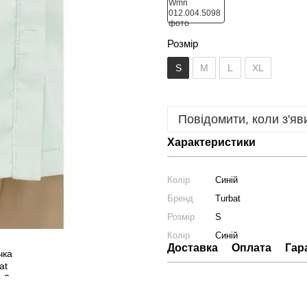
Розмір
S
M
L
XL
Повідомити, коли з'яв
Характеристики
Колір
Синій
Бренд
Turbat
Розмір
S
Колір
Синій
Доставка
Оплата
Гар