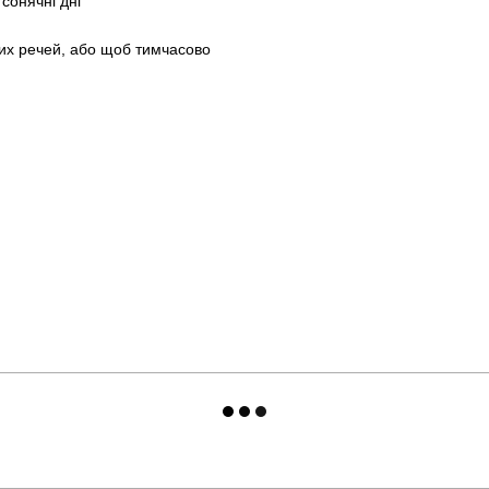
сонячні дні
них речей, або щоб тимчасово