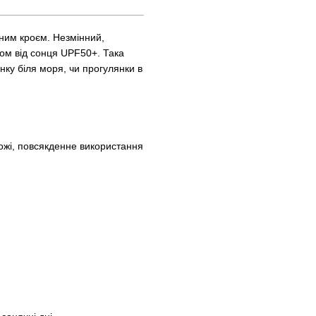
ьним кроєм. Незмінний,
том від сонця UPF50+. Така
нку біля моря, чи прогулянки в
рожі, повсякденне використання