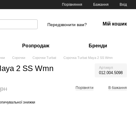
Порівняння
Бажання
Вхід
Мій кошик
Передзвонити вам?
Розпродаж
Бренди
чки
Сорочки
Сорочки Turbat
Сорочка Turbat Maya 2 SS Wmn
Maya 2 SS Wmn
Артикул
012.004.5098
грн
Порівняти
В бажання
опичувальної знижки