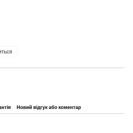
иться
антія
Новий відгук або коментар