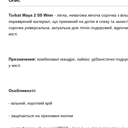
Опис
Turbat Maya 2 SS Wmn
- легка, невагома жіноча сорочка з віл
перевірений матеріал, що приємний на дотик в спеку та захис
сорочка універсальна, актуальна для літніх подорожей, відпочи
місті.
Призначення:
комбіновані мандри, хайкінг, урбаністичні подо
у місті.
Особливості:
- вільний, короткий крій
- защіпається на приховані кнопки