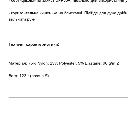
- сертифікований захист UPF50+. Ідеально для використання у 
- горизонтальна кишенька на блискавці. Підійде для дуже дріб
звільнити руки
Технічні характеристики:
Матеріал: 76% Nylon, 19% Polyester, 5% Elastane; 96 g/m 2
Вага: 122 г (розмір S)