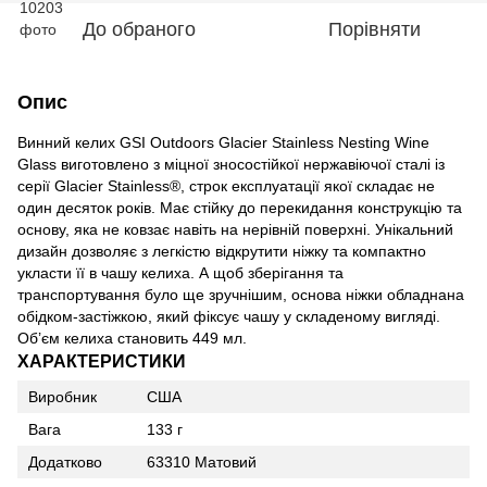
До обраного
Порівняти
Опис
Винний келих GSI Outdoors Glacier Stainless Nesting Wine
Glass виготовлено з міцної зносостійкої нержавіючої сталі із
серії Glacier Stainless®, строк експлуатації якої складає не
один десяток років. Має стійку до перекидання конструкцію та
основу, яка не ковзає навіть на нерівній поверхні. Унікальний
дизайн дозволяє з легкістю відкрутити ніжку та компактно
укласти її в чашу келиха. А щоб зберігання та
транспортування було ще зручнішим, основа ніжки обладнана
обідком-застіжкою, який фіксує чашу у складеному вигляді.
Об’єм келиха становить 449 мл.
ХАРАКТЕРИСТИКИ
Виробник
США
Вага
133 г
Додатково
63310 Матовий