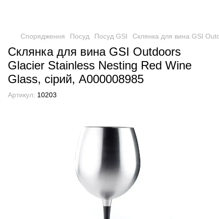
Спорядження
Посуд
Посуд GSI
Склянка для вина GSI Outd
Склянка для вина GSI Outdoors
Glacier Stainless Nesting Red Wine
Glass, сірий, А000008985
Артикул:
10203