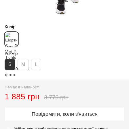
Колір
Розмір
S
M
L
Немає в наявності
1 885 грн
3 770 грн
Повідомити, коли з'явиться
Увійти
для відображення накопичувальної знижки
%