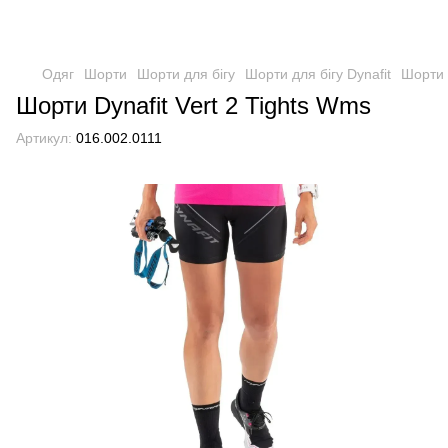
Одяг
Шорти
Шорти для бігу
Шорти для бігу Dynafit
Шорти 
Шорти Dynafit Vert 2 Tights Wms
Артикул:
016.002.0111