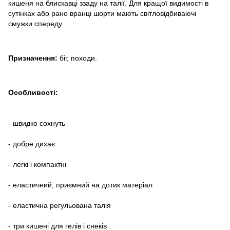
кишеня на блискавці ззаду на талії. Для кращої видимості в
сутінках або рано вранці шорти мають світловідбиваючі
смужки спереду.
Призначення:
біг, походи.
Особливості:
- швидко сохнуть
- добре дихає
- легкі і компактні
- еластичний, приємний на дотик матеріал
- еластична регульована талія
- три кишені для гелів і снеків