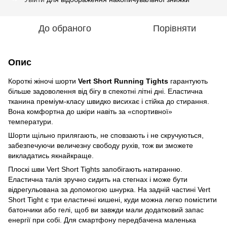
До обраного
Порівняти
Опис
Короткі жіночі шорти
Vert Short Running Tights
гарантують
більше задоволення від бігу в спекотні літні дні. Еластична
тканина преміум-класу швидко висихає і стійка до стирання.
Вона комфортна до шкіри навіть за «спортивної»
температури.
Шорти щільно прилягають, не сповзають і не скручуються,
забезпечуючи величезну свободу рухів, тож ви зможете
викладатись якнайкраще.
Плоскі шви Vert Short Tights запобігають натиранню.
Еластична талія зручно сидить на стегнах і може бути
відрегульована за допомогою шнурка. На задній частині Vert
Short Tight є три еластичні кишені, куди можна легко помістити
батончики або гелі, щоб ви завжди мали додатковий запас
енергії при собі. Для смартфону передбачена маленька