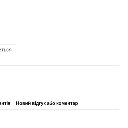
иться
антія
Новий відгук або коментар