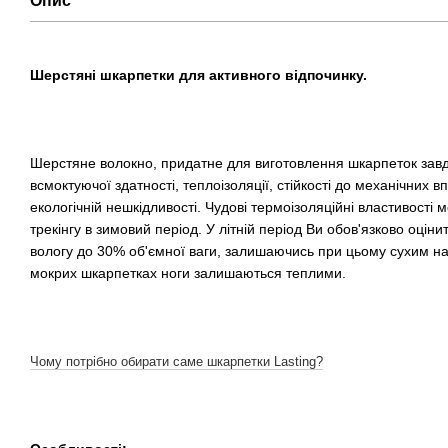
Опис
Шерстяні шкарпетки для активного відпочинку.
Шерстяне волокно, придатне для виготовлення шкарпеток завдя
всмоктуючої здатності, теплоізоляції, стійкості до механічних вп
екологічній нешкідливості. Чудові термоізоляційні властивості 
трекінгу в зимовий період. У літній період Ви обов'язково оцін
вологу до 30% об'ємної ваги, залишаючись при цьому сухим на 
мокрих шкарпетках ноги залишаються теплими.
Чому потрібно обирати саме шкарпетки Lasting?