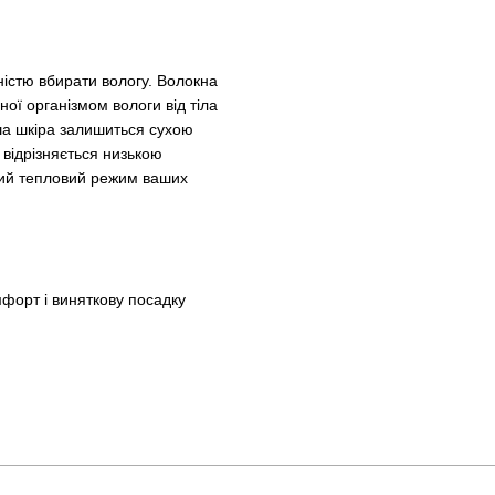
істю вбирати вологу. Волокна
ої організмом вологи від тіла
ша шкіра залишиться сухою
 відрізняється низькою
ний тепловий режим ваших
форт і виняткову посадку