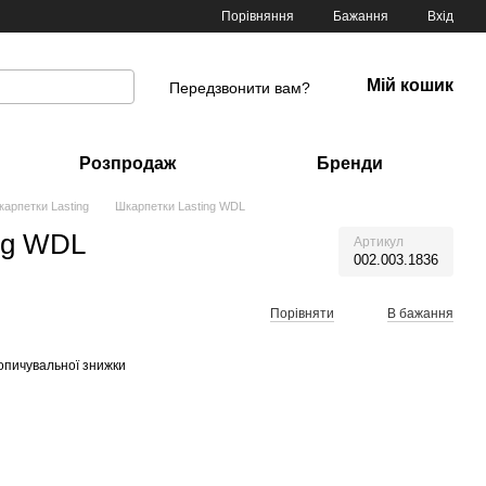
Порівняння
Бажання
Вхід
Мій кошик
Передзвонити вам?
Розпродаж
Бренди
арпетки Lasting
Шкарпетки Lasting WDL
ng WDL
Артикул
002.003.1836
Порівняти
В бажання
опичувальної знижки