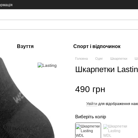
ормація
Взуття
Спорт і відпочинок
Головна
Одяг
Шкарпетки
Шк
Шкарпетки Lasti
490 грн
Увійти
для відображення нак
%
Виберіть колір