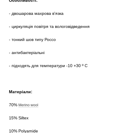
Особливості:
- двошарова махрова в'язка
- циркуляція повітря та вологовідведення
- тонкий шов типу Россо
- антибактеріальні
- підходять для температури -10 +30 º С
Матеріали:
70%
Merino wool
15% Siltex
10% Polyamide