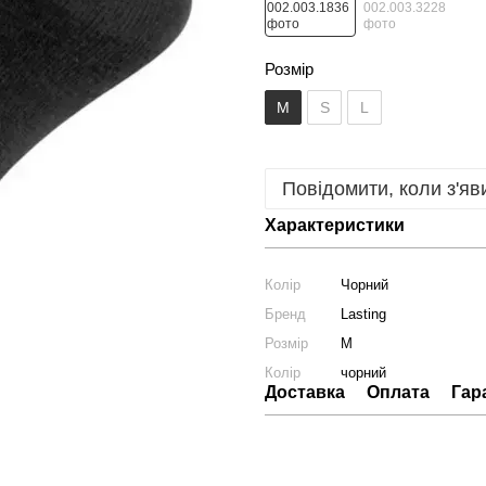
Розмір
M
S
L
Повідомити, коли з'яв
Характеристики
Колір
Чорний
Бренд
Lasting
Розмір
M
Колір
чорний
Доставка
Оплата
Гар