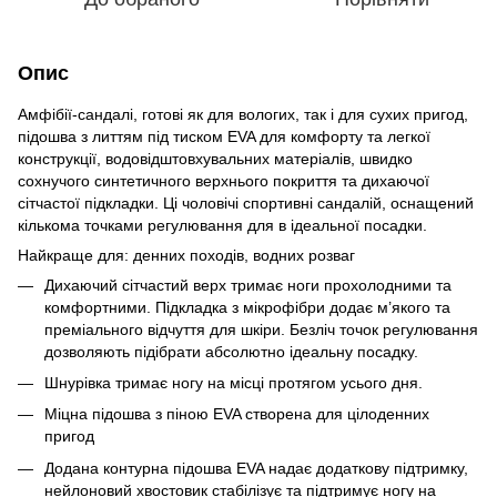
Опис
Амфібії-сандалі, готові як для вологих, так і для сухих пригод,
підошва з литтям під тиском EVA для комфорту та легкої
конструкції, водовідштовхувальних матеріалів, швидко
сохнучого синтетичного верхнього покриття та дихаючої
сітчастої підкладки. Ці чоловічі спортивні сандалій, оснащений
кількома точками регулювання для в ідеальної посадки.
Найкраще для: денних походів, водних розваг
Дихаючий сітчастий верх тримає ноги прохолодними та
комфортними. Підкладка з мікрофібри додає м’якого та
преміального відчуття для шкіри. Безліч точок регулювання
дозволяють підібрати абсолютно ідеальну посадку.
Шнурівка тримає ногу на місці протягом усього дня.
Міцна підошва з піною EVA створена для цілоденних
пригод
Додана контурна підошва EVA надає додаткову підтримку,
нейлоновий хвостовик стабілізує та підтримує ногу на