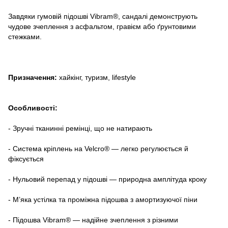
Завдяки гумовій підошві Vibram®, сандалі демонструють
чудове зчеплення з асфальтом, гравієм або ґрунтовими
стежками.
Призначення:
хайкінг, туризм, lifestyle
Особливості:
- Зручні тканинні ремінці, що не натирають
- Система кріплень на Velcro® — легко регулюється й
фіксується
- Нульовий перепад у підошві — природна амплітуда кроку
- М’яка устілка та проміжна підошва з амортизуючої піни
- Підошва Vibram® — надійне зчеплення з різними