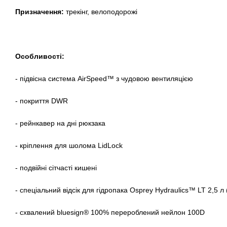
Призначення:
трекінг, велоподорожі
Особливості:
- підвісна система AirSpeed™ з чудовою вентиляцією
- покриття DWR
- рейнкавер на дні рюкзака
- кріплення для шолома LidLock
- подвійні сітчасті кишені
- спеціальний відсік для гідропака Osprey Hydraulics™ LT 2,5 
- схвалений bluesign® 100% перероблений нейлон 100D