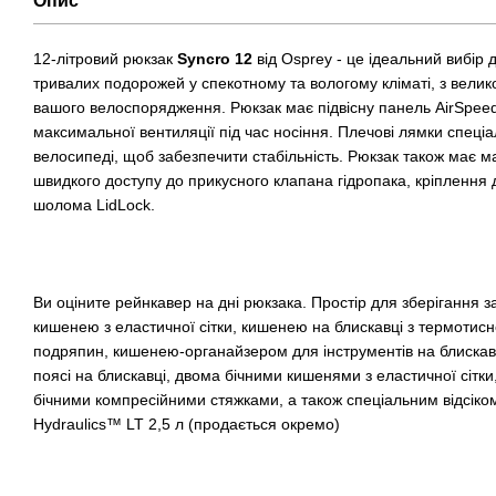
Опис
12-літровий рюкзак
Syncro 12
від Osprey - це ідеальний вибір
тривалих подорожей у спекотному та вологому кліматі, з велико
вашого велоспорядження. Рюкзак має підвісну панель AirSpee
максимальної вентиляції під час носіння. Плечові лямки спеціа
велосипеді, щоб забезпечити стабільність. Рюкзак також має м
швидкого доступу до прикусного клапана гідропака, кріплення 
шолома LidLock.
Ви оціните рейнкавер на дні рюкзака. Простір для зберігання
кишенею з еластичної сітки, кишенею на блискавці з термоти
подряпин, кишенею-органайзером для інструментів на блискав
поясі на блискавці, двома бічними кишенями з еластичної сітк
бічними компресійними стяжками, а також спеціальним відсіко
Hydraulics™ LT 2,5 л (продається окремо)