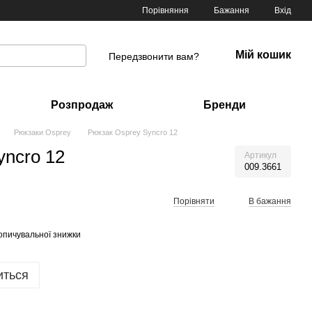
Порівняння
Бажання
Вхід
Мій кошик
Передзвонити вам?
Розпродаж
Бренди
Рюкзаки Osprey
Рюкзак Osprey Syncro 12
yncro 12
Артикул
009.3661
Порівняти
В бажання
опичувальної знижки
иться