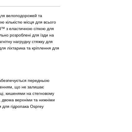
 для велоподорожей та
ю кількістю місця для всього
d™ з еластичною сіткою для
льно розроблені для їзди на
агнітну нагрудну стяжку для
для ліхтарика та кріплення для
 забезпечується передньою
сненням, що не залишає
ці, кишенями на стегновому
и, двома верхніми та нижніми
м для гідропака Osprey