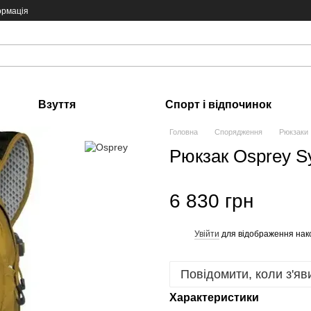
ормація
Взуття
Спорт і відпочинок
Головна
Спорядження
Рюкзаки
Рюкзак Osprey S
6 830 грн
Увійти
для відображення нак
%
Повідомити, коли з'яв
Характеристики