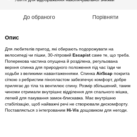
До обраного
Порівняти
Опис
Для любителів пригод, які обирають подорожувати на
велосипеді чи пішки, 30-літровий
Escapist
саме те, що треба.
Поперекова частина опущена й розділена, регульована
верхня спинка для природного положення під час їзди чи
ходьби з великими навантаженнями. Спинка
AirScap
покрита
сіткою з ребристим пінопластом забезпечує комфорт, добре
прилягає до тіла та вентилює спину. Розмір збільшений, таким
чиноми отримали внутрішнє відділення для спального мішка,
легкий для пакування замок-блискавка. Має внутрішню
стабілізацію, щоб найважчі речі не створювали дискомфорту.
Поставляється з інтегрованим
Hi-Vis
дощовиком для негоди.