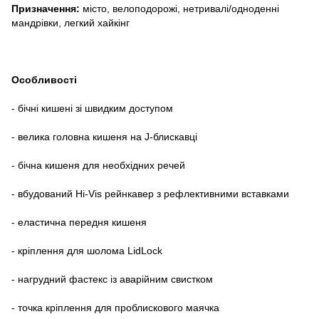
Призначення:
місто, велоподорожі, нетривалі/одноденні
мандрівки, легкий хайкінг
Особливості
- бічні кишені зі швидким доступом
- велика головна кишеня на J-блискавці
- бічна кишеня для необхідних речей
- вбудований Hi-Vis рейнкавер з рефлективними вставками
- еластична передня кишеня
- кріплення для шолома LidLock
- нагрудний фастекс із аварійним свистком
- точка кріплення для проблискового маячка