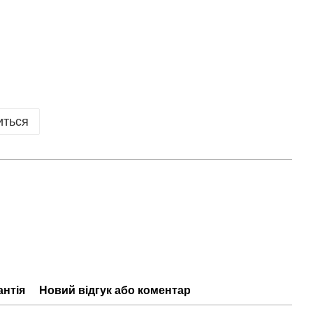
иться
антія
Новий відгук або коментар