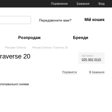
Порівняння
Бажання
Вхід
Мій кошик
Передзвонити вам?
Розпродаж
Бренди
Рюкзаки Ortovox
Рюкзак Ortovox Traverse 20
raverse 20
Артикул
025.002.0115
Порівняти
В бажання
опичувальної знижки