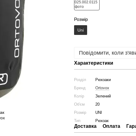
Розмір
Uni
Повідомити, коли з'яв
Характеристики
Розділ
Рюкзаки
Бренд
Ortovox
Колір
Зелений
Об'єм
20
Розмір
UNI
Тип
Рюкзак
Доставка
Оплата
Гар