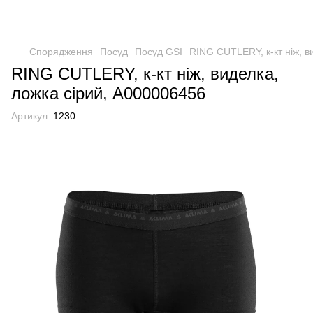
Спорядження
Посуд
Посуд GSI
RING CUTLERY, к-кт ніж, в
RING CUTLERY, к-кт ніж, виделка,
ложка сірий, А000006456
Артикул:
1230