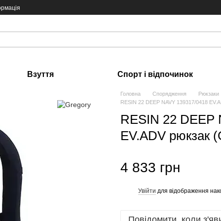
ормація
Взуття
Спорт і відпочинок
Головна
Спорядження
Рюкзаки
RESIN 22 DEEP NAVY 139317/0418 EV.A
RESIN 22 DEEP 
EV.ADV рюкзак (
4 833 грн
Увійти
для відображення нак
%
Повідомити, коли з'яв