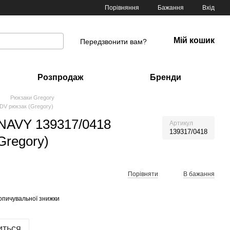
Порівняння
Бажання
Вхід
Мій кошик
Передзвонити вам?
Розпродаж
Бренди
Рюкзаки Gregory
DV рюкзак (Gregory)
NAVY 139317/0418
Артикул
139317/0418
Gregory)
Порівняти
В бажання
опичувальної знижки
иться