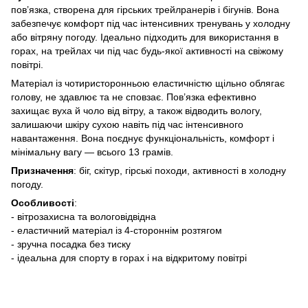
пов’язка, створена для гірських трейлранерів і бігунів. Вона
забезпечує комфорт під час інтенсивних тренувань у холодну
або вітряну погоду. Ідеально підходить для використання в
горах, на трейлах чи під час будь-якої активності на свіжому
повітрі.
Матеріал із чотиристоронньою еластичністю щільно облягає
голову, не здавлює та не сповзає. Пов’язка ефективно
захищає вуха й чоло від вітру, а також відводить вологу,
залишаючи шкіру сухою навіть під час інтенсивного
навантаження. Вона поєднує функціональність, комфорт і
мінімальну вагу — всього 13 грамів.
Призначення
: біг, скітур, гірські походи, активності в холодну
погоду.
Особливості
:
- вітрозахисна та вологовідвідна
- еластичний матеріал із 4-стороннім розтягом
- зручна посадка без тиску
- ідеальна для спорту в горах і на відкритому повітрі