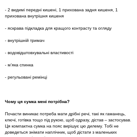
- 2 видимі передні кишені, 1 прихована задня кишеня, 1
прихована внутрішня кишеня
- яскрава підкладка для кращого контрасту та огляду
- внутрішній тримач
- водовідштовхувальні властивості
- м’яка спинка
- регульовані ремінці
Чому ця сумка мені потрібна?
Почасти виникає потреба мати дрібні речі, такі як гаманець,
ключі, готівка тощо під рукою, щоб одразу, дістав – застосував.
Ця компактна сумка на пояс вирішує цю дилему. Тобі не
доведеться знімати наплічник, щоб дістати з маленьких