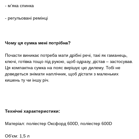
- м’яка спинка
- регульовані ремінці
Чому ця сумка мені потрібна?
Почасти виникає потреба мати дрібні речі, такі як гаманець,
ключі, готівка тощо під рукою, щоб одразу, дістав – застосував.
Ця компактна сумка на пояс вирішує цю дилему. Тобі не
доведеться знімати наплічник, щоб дістати з маленьких
кишень ту чи іншу річ.
Технічні характеристики:
Матеріал: поліестер Оксфорд 600D, поліестер 600D
Об'єм: 1,5 л